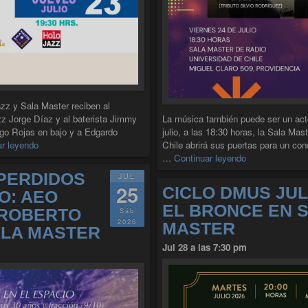
azz y Sala Master reciben al
azz Jorge Díaz y al baterista Jimmy
La música también puede ser un acto
go Rojas en bajo y a Edgardo
julio, a las 18:30 horas, la Sala Ma
"JORGE DÍAZ CUARTETO EN SALA MASTER"
ar leyendo
Chile abrirá sus puertas para un con
"VERSOS SOL
…
Continuar leyendo
 PERDIDOS
JUL
25
CICLO DMUS JUL
O: AEO
EL BRONCE EN 
 ROBERTO
Sáb
2026
MASTER
ALA MASTER
Jul 28 a las 7:30 pm