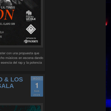
ster con una propuesta que
: ocho músicos en escena dando
 esencia del rap y la potencia
 DOOM NATION EN SALA MASTER"
O & LOS
AGO
 EN SALA MASTER"
1
SALA
Sáb
2026