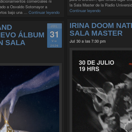
ndicionamientos comerciales ni
la Sala Master de la Radio Universi
itado a Osvaldo Sotomayor a
"CICLO DMUS J
Continuar leyendo
"30 AÑOS 9/10 PERDIDOS EN EL ESP
ertos bajo una …
Continuar leyendo
IRINA DOOM NAT
AND
JUL
31
SALA MASTER
UEVO ÁLBUM
N SALA
Jul 30 a las 7:30 pm
Vie
2026