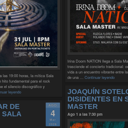
Irina Doom NATION llega a Sala Ma
trasciende el concierto tradicional
vida a un encuentro vibrante entre la
a las 19:00 horas, la mítica Sala
"IRINA
de una …
Continuar leyendo
 hito fundamental para el rock
 el silencio discográfico y
JOAQUÍN SOTEL
"LA PSYCHOBAND PRESENTA NUEVO ÁLBUM LABERINTO
nuar leyendo
DISIDENTES EN 
AR DE
MASTER
AGO
4
 SALA
Ago 1 a las 7:30 pm
Mar
2026