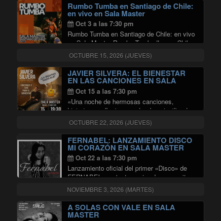
"Encuentro de Culturas"
Continuar leyendo
Rumbo Tumba en Santiago de Chile:
en vivo en Sala Master
Oct 3 a las 7:30 pm
Rumbo Tumba en Santiago de Chile: en vivo
en Sala Master Rumbo Tumba llega a Chile
en el marco de su Gira Mundial 2026 para
OCTUBRE 15, 2026 (JUEVES)
presentar por primera vez su último
disco Cordillera Latiendo, en lo …
JAVIER SILVERA: EL BIENESTAR
"Rumbo Tumba en Santiago de Chile
Continuar leyendo
EN LAS CANCIONES EN SALA
MASTER
Oct 15 a las 7:30 pm
«Una noche de hermosas canciones,
historias y reflexiones sobre los significados
de vivir Se pueden unir canciones y
OCTUBRE 22, 2026 (JUEVES)
psicología. Y esa unión es la que propone el
cantautor y psicólogo Javier Silvera. El
FERNABEL: LANZAMIENTO DISCO
"JAVIER SILVERA
Bienestar en …
Continuar leyendo
MI CORAZÓN EN SALA MASTER
Oct 22 a las 7:30 pm
Lanzamiento oficial del primer «Disco» de
FERNABEL, cantante nacional, compositora,
y multiinstrumentista. Un viaje por
NOVIEMBRE 3, 2026 (MARTES)
sentimientos y expresiones.
A SOLAS CON VALE EN SALA
MASTER