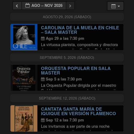
AGO – NOV 2026
AGOSTO 29, 2026 (SÁBADO)
CAROLINA DE LA MUELA EN CHILE
– SALA MASTER
Ago 29 a las 7:30 pm
La virtuosa pianista, compositora y directora
de orquesta argentina Carolina De La Muela
llega por primera vez a Chile para ofrecer un
SEPTIEMBRE 5, 2026 (SÁBADO)
concierto íntimo que promete acariciar el
alma. Conocida por su profunda sensibilidad
ORQUESTA POPULAR EN SALA
"CAROLINA DE LA MUELA 
en …
Continuar leyendo
MASTER
Sep 5 a las 7:30 pm
La Orquesta Popular dirigida por el maestro
Carl Hammond y con arreglos del compositor
Julio Hernaiz para cuerdas y voces,
SEPTIEMBRE 12, 2026 (SÁBADO)
presentan: TANGOS, BOLEROS Y VALSES
INOLVIDABLES en Sala Master.
CANTATA SANTA MARÍA DE
Información del Evento: Fecha: Sábado …
IQUIQUE EN VERSIÓN FLAMENCO
"ORQUESTA POPULAR EN SALA
Continuar leyendo
EN SALA MASTER
Sep 12 a las 7:30 pm
Los invitamos a ser parte de una noche
donde el arte mantiene viva la memoria. La