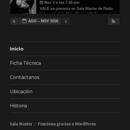
Nov 3 a las 7:30 pm
VALE se presenta en Sala Master de Radio
Universidad de Chile El dúo VALE presentará
un concierto donde desplegará su formato
AGO – NOV 2026
más íntimo y orgánico, en una propuesta que
privilegia la cercanía y la conexión …
"A SOLAS CON VALE EN SALA 
Continuar leyendo
Inicio
Ficha Técnica
Contáctanos
Ubicación
Historia
Sala Master
Funciona gracias a WordPress