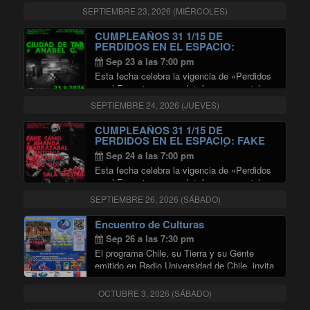
Cantata Santa María de Iquique en versión
SEPTIEMBRE 23, 2026 (MIÉRCOLES)
flamenco, creada y dirigida por Carmen
Álvarez, es una propuesta artística única …
CUMPLEAÑOS 31 1/15 DE
"CANTATA SANTA MARÍA DE IQ
Continuar leyendo
PERDIDOS EN EL ESPACIO:
CIUDAD DE TAR + ANABEL G EN
Sep 23 a las 7:00 pm
SALA MASTER
Esta fecha celebra la vigencia de «Perdidos
en el Espacio» como plataforma esencial
para la difusión de nuevos lenguajes
SEPTIEMBRE 24, 2026 (JUEVES)
musicales en Chile. El concierto propone un
encuentro transandino donde la propuesta de
CUMPLEAÑOS 31 1/15 DE
"CUMPLEAÑOS 31
indie rock de …
Continuar leyendo
PERDIDOS EN EL ESPACIO: FAKE
SAMO + AMANDA IRARRÁZABAL +
Sep 24 a las 7:00 pm
ANTONIA VALLADARES +
Esta fecha celebra la vigencia de «Perdidos
APERTURA POR USTED NO! EN
SALA MASTER
en el Espacio» como plataforma esencial
para la difusión de nuevos lenguajes
SEPTIEMBRE 26, 2026 (SÁBADO)
musicales en Chile. El concierto propone un
encuentro sonoro con la participación del trío
Encuentro de Culturas
"CUMPLEAÑOS
de improvisación …
Continuar leyendo
Sep 26 a las 7:30 pm
El programa Chile, su Tierra y su Gente
emitido en Radio Universidad de Chile, invita
a ser parte del “Encuentro de Culturas”, un
contrapunto entre los cantos y danzas de
OCTUBRE 3, 2026 (SÁBADO)
Chiloé y el canto campesino …