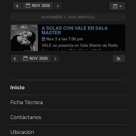
NOV 2026
NOVIEMBRE 3, 2026 (MARTES)
A SOLAS CON VALE EN SALA
MASTER
Nov 3 a las 7:30 pm
VALE se presenta en Sala Master de Radio
Universidad de Chile El dúo VALE presentará
un concierto donde desplegará su formato
NOV 2026
más íntimo y orgánico, en una propuesta que
privilegia la cercanía y la conexión …
"A SOLAS CON VALE EN SALA 
Continuar leyendo
Inicio
Ficha Técnica
Contáctanos
Ubicación