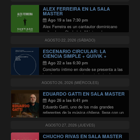
transmasculinas (80%) y no binaries
(76,5%). Este y otros datos son parte del
ALEX FERREIRA EN LA SALA
“Dossier Informativo Violencia contra …
MASTER
"Dossier Informativo Violencia cont
Continuar leyendo
Ago 19 a las 7:30 pm
Alex Ferreira es un cantautor dominicano
radicado en Ciudad de México, dos veces
nominado al Latin Grammy (Mejor Nuevo
AGOSTO 22, 2026 (SÁBADO)
Artista 2018, Mejor Álbum Cantautor 2022).
Su música transita el folk caribeño, el pop
ESCENARIO CIRCULAR: LA
"ALEX FERREIRA 
alternativo y …
Continuar leyendo
CIENCIA SIMPLE + QUIVIK +
NISUYAI EN SALA MASTER
Ago 22 a las 6:30 pm
Concierto íntimo en donde se presenta a las
bandas en un escenario central circular, a su
alrededor se dispondrá el publico en 360°
AGOSTO 26, 2026 (MIÉRCOLES)
rodeando el montaje y disolviendo la idea de
un único frente. Oportunidad …
EDUARDO GATTI EN SALA MASTER
"ESCENARIO CIRCULAR: LA CIEN
Continuar leyendo
Ago 26 a las 6:41 pm
Eduardo Gatti, uno de los más grandes
referentes de la música chilena, llega con un
concierto único en el que revivirá las
canciones que han marcado su trayectoria y
AGOSTO 27, 2026 (JUEVES)
la historia de la música nacional. …
"EDUARDO GATTI EN SALA MAS
Continuar leyendo
CHUCHO RIVAS EN SALA MASTER