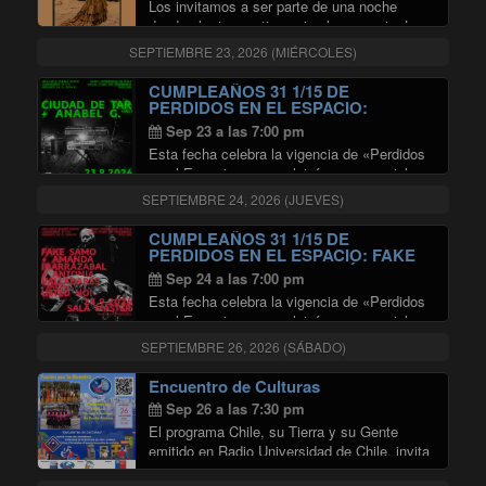
Los invitamos a ser parte de una noche
donde el arte mantiene viva la memoria. La
Cantata Santa María de Iquique en versión
SEPTIEMBRE 23, 2026 (MIÉRCOLES)
flamenco, creada y dirigida por Carmen
Álvarez, es una propuesta artística única …
CUMPLEAÑOS 31 1/15 DE
"CANTATA SANTA MARÍA DE IQ
Continuar leyendo
PERDIDOS EN EL ESPACIO:
CIUDAD DE TAR + ANABEL G EN
Sep 23 a las 7:00 pm
SALA MASTER
Esta fecha celebra la vigencia de «Perdidos
en el Espacio» como plataforma esencial
para la difusión de nuevos lenguajes
SEPTIEMBRE 24, 2026 (JUEVES)
musicales en Chile. El concierto propone un
encuentro transandino donde la propuesta de
CUMPLEAÑOS 31 1/15 DE
"CUMPLEAÑOS 31
indie rock de …
Continuar leyendo
PERDIDOS EN EL ESPACIO: FAKE
SAMO + AMANDA IRARRÁZABAL +
Sep 24 a las 7:00 pm
ANTONIA VALLADARES +
Esta fecha celebra la vigencia de «Perdidos
APERTURA POR USTED NO! EN
SALA MASTER
en el Espacio» como plataforma esencial
para la difusión de nuevos lenguajes
SEPTIEMBRE 26, 2026 (SÁBADO)
musicales en Chile. El concierto propone un
encuentro sonoro con la participación del trío
Encuentro de Culturas
"CUMPLEAÑOS
de improvisación …
Continuar leyendo
Sep 26 a las 7:30 pm
El programa Chile, su Tierra y su Gente
emitido en Radio Universidad de Chile, invita
a ser parte del “Encuentro de Culturas”, un