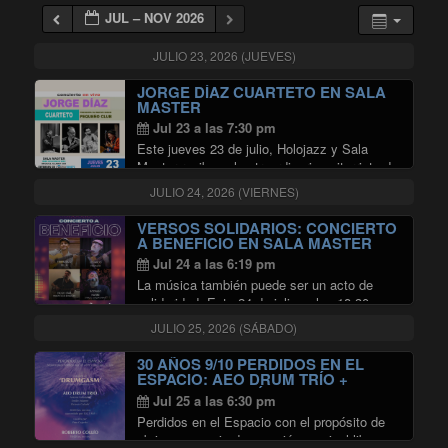
JUL – NOV 2026
JULIO 23, 2026 (JUEVES)
JORGE DÍAZ CUARTETO EN SALA
MASTER
Jul 23 a las 7:30 pm
Este jueves 23 de julio, Holojazz y Sala
Master reciben al extraordinario guitarrista de
jazz Jorge Díaz y al baterista Jimmy
JULIO 24, 2026 (VIERNES)
Zambrano, quienes junto a Hugo Rojas en
bajo y a Edgardo Campos en piano, …
VERSOS SOLIDARIOS: CONCIERTO
"JORGE DÍAZ CUARTETO EN SA
Continuar leyendo
A BENEFICIO EN SALA MASTER
Jul 24 a las 6:19 pm
La música también puede ser un acto de
solidaridad. Este 24 de julio, a las 18:30
horas, la Sala Master de Radio Universidad
JULIO 25, 2026 (SÁBADO)
de Chile abrirá sus puertas para un concierto
"VERSO
a beneficio destinado a …
Continuar leyendo
30 AÑOS 9/10 PERDIDOS EN EL
ESPACIO: AEO DRUM TRÍO +
ROBERTO COLLÍO EN SALA
Jul 25 a las 6:30 pm
MASTER
Perdidos en el Espacio con el propósito de
abrir un espacio de creación musical libre,