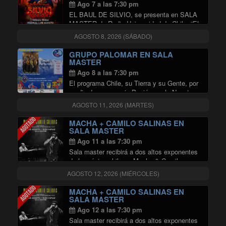
internacional …
Continuar leyendo
Ago 7 a las 7:30 pm
EL BAUL DE SILVIO, se presenta en SALA
MASTER de Radio Universidad de Chile. “El
Baúl de Silvio” se presentará el viernes 07 de
AGOSTO 8, 2026 (SÁBADO)
agosto de 2026, a las 20:00 horas, en la Sala
"EL BAUL DE SILVIO E
Master …
Continuar leyendo
GRUPO PALOMAR EN SALA
MASTER
Ago 8 a las 7:30 pm
El programa Chile, su Tierra y su Gente, por
medio de su espacio Pasión por lo Nuestro,
invita a ser parte de la obra Nostalgias
AGOSTO 11, 2026 (MARTES)
Colchagüinas que el prestigioso conjunto
Palomar presentará en la Sala …
MACHA + CAMILO SALINAS EN
"GRUPO PALOMAR EN SALA MA
Continuar leyendo
SALA MASTER
Ago 11 a las 7:30 pm
Sala master recibirá a dos altos exponentes
de la música chilena; Macha & Camilo
Salinas, acompañados por el Cuarteto
AGOSTO 12, 2026 (MIÉRCOLES)
Austral y Martín Benavides.
MACHA + CAMILO SALINAS EN
SALA MASTER
Ago 12 a las 7:30 pm
Sala master recibirá a dos altos exponentes