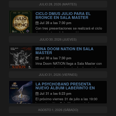
sin condicionamientos comerciales ni
JULIO 28, 2026 (MARTES)
dictados del mercado, ha invitado a Osvaldo
Sotomayor a coproducir una serie de
CICLO DMUS JULIO PARA EL
"30 AÑOS 
conciertos bajo una …
Continuar leyendo
BRONCE EN SALA MASTER
Jul 28 a las 7:30 pm
Con tres presentaciones se realizará el ciclo
de conciertos «Julio para el bronce», que
tendrá lugar entre el 14 y 28 de ese mes en
JULIO 30, 2026 (JUEVES)
la Sala Master de la Radio Universidad de
"CICLO DMUS JULIO
Chile. En …
Continuar leyendo
IRINA DOOM NATION EN SALA
MASTER
Jul 30 a las 7:30 pm
Irina Doom NATION llega a Sala Master con
una propuesta que trasciende el concierto
tradicional: ocho músicos en escena dando
JULIO 31, 2026 (VIERNES)
vida a un encuentro vibrante entre la esencia
del rap y la potencia de una …
LA PSYCHOBAND PRESENTA
"IRINA DOOM NATION EN SALA 
Continuar leyendo
NUEVO ÁLBUM LABERINTO EN
SALA MASTER
Jul 31 a las 6:23 pm
El próximo viernes 31 de julio a las 19:00
horas, la mítica Sala Master será el
escenario de un hito fundamental para el
AGOSTO 1, 2026 (SÁBADO)
rock nacional. La Psychoband rompe el