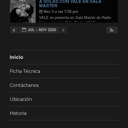
A SOLAS CON VALE EN SALA
MASTER
Nov 3 a las 7:30 pm
VALE se presenta en Sala Master de Radio
Universidad de Chile El dúo VALE presentará
un concierto donde desplegará su formato
JUL – NOV 2026
más íntimo y orgánico, en una propuesta que
privilegia la cercanía y la conexión …
"A SOLAS CON VALE EN SALA 
Continuar leyendo
Inicio
Ficha Técnica
Contáctanos
Ubicación
Historia