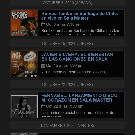
contrapunto entre los cantos y danzas de
OCTUBRE 3, 2026 (SÁBADO)
Chiloé y el canto campesino …
"Encuentro de Culturas"
Continuar leyendo
Rumbo Tumba en Santiago de Chile:
en vivo en Sala Master
Oct 3 a las 7:30 pm
Rumbo Tumba en Santiago de Chile: en vivo
en Sala Master Rumbo Tumba llega a Chile
en el marco de su Gira Mundial 2026 para
OCTUBRE 15, 2026 (JUEVES)
presentar por primera vez su último
disco Cordillera Latiendo, en lo …
JAVIER SILVERA: EL BIENESTAR
"Rumbo Tumba en Santiago de Chile
Continuar leyendo
EN LAS CANCIONES EN SALA
MASTER
Oct 15 a las 7:30 pm
«Una noche de hermosas canciones,
historias y reflexiones sobre los significados
de vivir Se pueden unir canciones y
OCTUBRE 22, 2026 (JUEVES)
psicología. Y esa unión es la que propone el
cantautor y psicólogo Javier Silvera. El
FERNABEL: LANZAMIENTO DISCO
"JAVIER SILVERA
Bienestar en …
Continuar leyendo
MI CORAZÓN EN SALA MASTER
Oct 22 a las 7:30 pm
Lanzamiento oficial del primer «Disco» de
FERNABEL, cantante nacional, compositora,
y multiinstrumentista. Un viaje por
NOVIEMBRE 3, 2026 (MARTES)
sentimientos y expresiones.