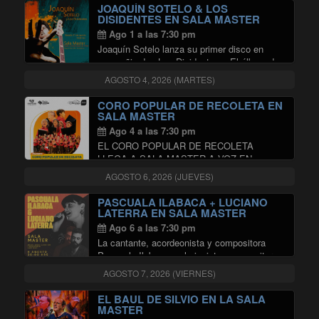
silencio discográfico y presenta en sociedad
JOAQUÍN SOTELO & LOS
"LA PSYCHOBAND PRESENTA
…
Continuar leyendo
DISIDENTES EN SALA MASTER
Ago 1 a las 7:30 pm
Joaquín Sotelo lanza su primer disco en
compañia de «Los Disidentes». El álbum de
título «Océano Infinito», abraza los sonidos
AGOSTO 4, 2026 (MARTES)
eclécticos que rememoran el jazz rock, hard
rock y las rítmicas propias del folklore
CORO POPULAR DE RECOLETA EN
"JOAQUÍN SOT
latinoamericano …
Continuar leyendo
SALA MASTER
Ago 4 a las 7:30 pm
EL CORO POPULAR DE RECOLETA
LLEGA A SALA MASTER A VOZ EN
CUELLO. Será a través de un único
AGOSTO 6, 2026 (JUEVES)
concierto, en el que dará cuenta de un
repertorio de conocidas canciones populares,
PASCUALA ILABACA + LUCIANO
"CORO POPUL
con la intención …
Continuar leyendo
LATERRA EN SALA MASTER
Ago 6 a las 7:30 pm
La cantante, acordeonista y compositora
Pascuala Ilabaca y el pianista, compositor y
productor Luciano Laterra estrenan un nuevo
AGOSTO 7, 2026 (VIERNES)
espectáculo, con presentaciones en Berlín,
Bremen, Kassel y Madrid. Pascuala Ilabaca
EL BAUL DE SILVIO EN LA SALA
ha desarrollado una sólida trayectoria
MASTER
"PASCUALA ILAB