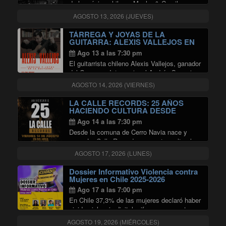
de la música chilena; Macha & Camilo
Salinas, acompañados por el Cuarteto
AGOSTO 13, 2026 (JUEVES)
Austral y Martín Benavides.
TÁRREGA Y JOYAS DE LA
GUITARRA: ALEXIS VALLEJOS EN
SALA MASTER
Ago 13 a las 7:30 pm
El guitarrista chileno Alexis Vallejos, ganador
del Concurso Internacional Andrés Segovia
de Linares (España), presenta un recital
AGOSTO 14, 2026 (VIERNES)
dedicado a algunas de las obras más
emblemáticas del repertorio guitarrístico, con
LA CALLE RECORDS: 25 AÑOS
especial énfasis en la música de …
HACIENDO CULTURA DESDE
CERRO NAVIA EN SALA MASTER
"TÁRREGA Y JOYAS DE LA GUIT
Continuar leyendo
Ago 14 a las 7:30 pm
Desde la comuna de Cerro Navia nace y
crece La Calle Records, un centro cultural y
sello discográfico con 25 años de historia
AGOSTO 17, 2026 (LUNES)
dedicado a impulsar las múltiples
expresiones artísticas, especialmente la
Dossier Informativo Violencia contra
"LA CALLE RE
cultura Hip Hop. …
Continuar leyendo
Mujeres en Chile 2025-2026
Ago 17 a las 7:00 pm
En Chile 37,3% de las mujeres declaró haber
vivido violencia digital, cifra que aumenta en
personas transfemeninas (50%),
AGOSTO 19, 2026 (MIÉRCOLES)