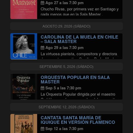
Ago 27 a las 7:30 pm
Chucho Rivas, por primera vez en Santiago y
nada menos que en la Sala Master ,
presentando Manuel su primera producción
independiente , hecha en su habitación, con
AGOSTO 29, 2026 (SÁBADO)
el corazón roto y con ganas de …
"CHUCHO RIVAS EN SALA MAST
Continuar leyendo
CAROLINA DE LA MUELA EN CHILE
– SALA MASTER
Ago 29 a las 7:30 pm
La virtuosa pianista, compositora y directora
de orquesta argentina Carolina De La Muela
llega por primera vez a Chile para ofrecer un
SEPTIEMBRE 5, 2026 (SÁBADO)
concierto íntimo que promete acariciar el
alma. Conocida por su profunda sensibilidad
ORQUESTA POPULAR EN SALA
"CAROLINA DE LA MUELA 
en …
Continuar leyendo
MASTER
Sep 5 a las 7:30 pm
La Orquesta Popular dirigida por el maestro
Carl Hammond y con arreglos del compositor
Julio Hernaiz para cuerdas y voces,
SEPTIEMBRE 12, 2026 (SÁBADO)
presentan: TANGOS, BOLEROS Y VALSES
INOLVIDABLES en Sala Master.
CANTATA SANTA MARÍA DE
Información del Evento: Fecha: Sábado …
IQUIQUE EN VERSIÓN FLAMENCO
"ORQUESTA POPULAR EN SALA
Continuar leyendo
EN SALA MASTER
Sep 12 a las 7:30 pm