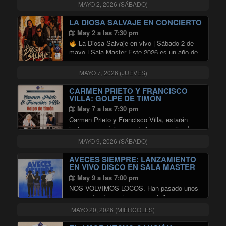
y Joaquín Sabina serán interpretados por
MAYO 2, 2026 (SÁBADO)
Diego Díaz y Rodrigo Núñez en un honesto y
sensible tributo dedicado a estos referentes
LA DIOSA SALVAJE EN CONCIERTO
"TRIBUTO A SILVIO RO
de la …
Continuar leyendo
May 2 a las 7:30 pm
La Diosa Salvaje en vivo | Sábado 2 de
mayo | Sala Master Este 2026 es un año de
hitos para La Diosa Salvaje. Luego de la
grabación de nuestro disco “El pez lloró” …
MAYO 7, 2026 (JUEVES)
"LA DIOSA SALVAJE EN CONCIE
Continuar leyendo
CARMEN PRIETO Y FRANCISCO
VILLA: GOLPE DE TIMÓN
May 7 a las 7:30 pm
Carmen Prieto y Francisco Villa, estarán
juntos en un único concierto compartiendo
tanto canciones del repertorio
MAYO 9, 2026 (SÁBADO)
latinoamericano, como las que cada uno
cultiva y desarrolla por separado. Son
AVECES SIEMPRE: LANZAMIENTO
amigos y colegas desde hace 35 años …
EN VIVO DISCO EN SALA MASTER
"CARMEN PRIETO Y FRANCISCO 
Continuar leyendo
May 9 a las 7:00 pm
NOS VOLVIMOS LOCOS. Han pasado unos
meses desde que lanzamos el disco y
queremos llevarlo a donde al escenario. ¿Y
MAYO 20, 2026 (MIÉRCOLES)
qué mejor lugar que la Sala Master para eso?
Vamos a tocar el disco en …