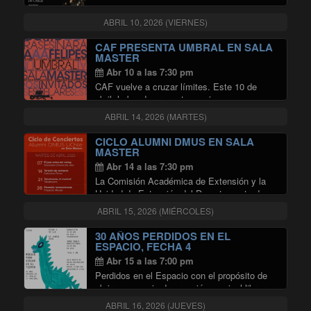
vuelve a Chile y Argentina para realizar
conciertos que exponen su universo creativo.
ABRIL 10, 2026 (VIERNES)
sonoro, literario; donde habita la canción de
"BRIELA OJEDA EN SAL
autor, …
Continuar leyendo
CAF PRESENTA UMBRAL EN SALA
MASTER
Abr 10 a las 7:30 pm
CAF vuelve a cruzar límites. Este 10 de
abril, la banda presenta en vivo su onceavo
disco de estudio: “Umbral”, en un concierto
ABRIL 14, 2026 (MARTES)
único en la Sala Master, donde se abrirá una
"CAF PRES
nueva etapa sonora …
Continuar leyendo
CICLO ALUMNI DMUS EN SALA
MASTER
Abr 14 a las 7:30 pm
La Comisión Académica de Extensión y la
Unidad de Extensión del Departamento de
Música (DMUS) de la Universidad de Chile
ABRIL 15, 2026 (MIÉRCOLES)
invitan a disfrutar del ciclo de conciertos de
alumni del DMUS, que realizarán en en …
30 AÑOS PERDIDOS EN EL
"CICLO ALUMNI DMUS EN SALA
Continuar leyendo
ESPACIO, FECHA 4
Abr 15 a las 7:00 pm
Perdidos en el Espacio con el propósito de
abrir un espacio de creación musical libre,
sin condicionamientos comerciales ni
ABRIL 16, 2026 (JUEVES)