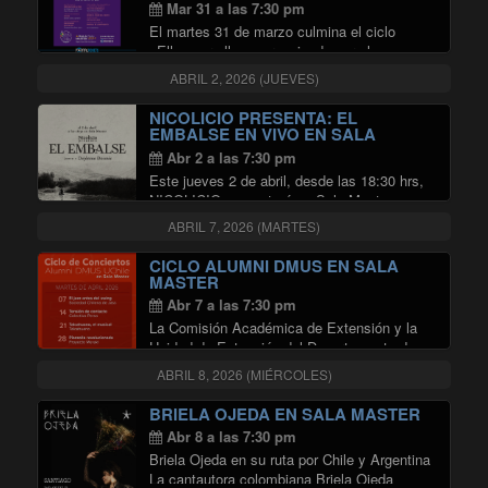
Mar 31 a las 7:30 pm
El martes 31 de marzo culmina el ciclo
«Ellas por ellas», organizado por el
Departamento de Música de la Universidad
ABRIL 2, 2026 (JUEVES)
de Chile (DMUS) en conjunto con Radio
Universidad de Chile en la Sala Master de …
NICOLICIO PRESENTA: EL
"ELLAS POR ELLAS EN SALA MA
Continuar leyendo
EMBALSE EN VIVO EN SALA
MASTER
Abr 2 a las 7:30 pm
Este jueves 2 de abril, desde las 18:30 hrs,
NICOLICIO presentará en Sala Master su
aclamado larga duración «El Embalse»,
ABRIL 7, 2026 (MARTES)
interpretándolo de principio a fin en un show
de larga duración. El acto de apertura …
CICLO ALUMNI DMUS EN SALA
"NICOLICIO PRESENTA: EL EMB
Continuar leyendo
MASTER
Abr 7 a las 7:30 pm
La Comisión Académica de Extensión y la
Unidad de Extensión del Departamento de
Música (DMUS) de la Universidad de Chile
ABRIL 8, 2026 (MIÉRCOLES)
invitan a disfrutar del ciclo de conciertos de
alumni del DMUS, que realizarán en en …
BRIELA OJEDA EN SALA MASTER
"CICLO ALUMNI DMUS EN SALA
Continuar leyendo
Abr 8 a las 7:30 pm
Briela Ojeda en su ruta por Chile y Argentina
La cantautora colombiana Briela Ojeda