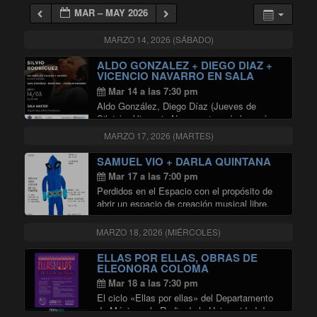
MAR – MAY 2026
MARZO 14, 2026 (SÁBADO)
ALDO GONZALEZ + DIEGO DIAZ +
VICENCIO NAVARRO EN SALA
MASTER
Mar 14 a las 7:30 pm
Aldo González, Diego Díaz (Jueves de
Silvio) y Vicencio Navarro, tres de los más
destacados intérpretes de la obra de SILVIO
MARZO 17, 2026 (MARTES)
RODRÍGUEZ en el circuito capitalino, se
reúnen en la SALA MASTER DE RADIO
SAMUEL VIO + DARLA QUINTANA
"ALDO GONZAL
UNIVERSIDAD …
Continuar leyendo
Mar 17 a las 7:00 pm
Perdidos en el Espacio con el propósito de
abrir un espacio de creación musical libre,
sin condicionamientos comerciales ni
dictados del mercado, ha invitado al
MARZO 18, 2026 (MIÉRCOLES)
productor de escena independiente y
experimental Astrocaglia a realizar una …
ELLAS POR ELLAS, OBRAS DE
"SAMUEL VIO + DARLA QUINTAN
Continuar leyendo
ELEONORA COLOMA
Mar 18 a las 7:30 pm
El ciclo «Ellas por ellas» del Departamento
de Música y la Radio de la Universidad de