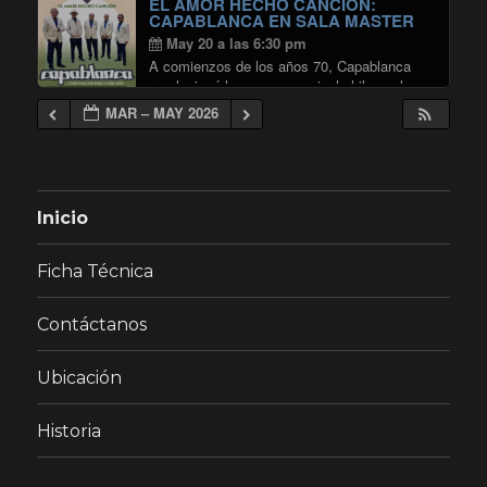
EL AMOR HECHO CANCIÓN:
"AVECES SIEMPRE: LANZAMIEN
Continuar leyendo
CAPABLANCA EN SALA MASTER
May 20 a las 6:30 pm
A comienzos de los años 70, Capablanca
revolucionó la escena musical chilena al
convertirse en uno de los principales
MAR – MAY 2026
exponentes de la balada romántica.
Liderados por Carlos Baeza, el grupo alcanzó
"EL AMOR
gran éxito con temas …
Continuar leyendo
Inicio
Ficha Técnica
Contáctanos
Ubicación
Historia