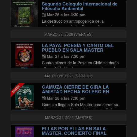
ser humano y su especie. Este encuentro se
Segundo Coloquio Internacional de
propone rescatar aspectos …
Filosofía Ambiental
"Segundo Coloquio Internacional de
Continuar leyendo
Mar 26 a las 4:30 pm
La destrucción antropogénica de la
naturaleza no solo implica un crimen a la
biodiversidad, sino también una forma de
MARZO 27, 2026 (VIERNES)
autodestrucción ambiental que involucra al
ser humano y su especie. Este encuentro se
LA PAYA: POESÍA Y CANTO DEL
propone rescatar aspectos …
PUEBLO EN SALA MASTER
"Segundo Coloquio Internacional de
Continuar leyendo
Mar 27 a las 7:30 pm
Cuatro pilares de la Paya en Chile se darán
cita en Sala Master, para compartir su arte y
la memoria viva de una de las tradiciones
MARZO 28, 2026 (SÁBADO)
más profundas de nuestra cultura popular.
"LA PAY
Versos improvisados y …
Continuar leyendo
GAMUZA CIERRE DE GIRA LA
AMISTAD HECHA BOLERO EN
SALA MASTER
Mar 28 a las 7:30 pm
Gamuza llega a Sala Master para cerrar su
gira promocional La Amistad Hecha Bolero,
un recorrido que los llevó por distintas
MARZO 31, 2026 (MARTES)
ciudades de Chile y, por primera vez, fuera
del país. La banda presentará un …
ELLAS POR ELLAS EN SALA
"GAMUZA CIERRE DE GIRA LA 
Continuar leyendo
MASTER, CONCIERTO FINAL