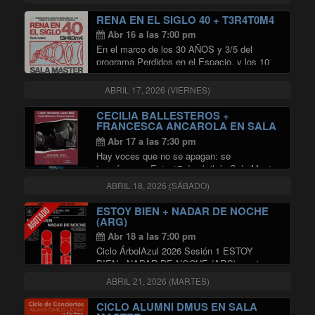
dictados del mercado, ha invitado al
productor de escena independiente y
RENA EN EL SIGLO 40 + T3R4T0M4
experimental Astrocaglia a realizar una …
Abr 16 a las 7:00 pm
"30 AÑOS PERDIDOS EN EL ESP
Continuar leyendo
En el marco de los 30 AÑOS y 3/5 del
programa Perdidos en el Espacio, y los 10
años del sello Gemelo Parásito, el jueves 16
de abril, en Sala Master de la Radio
ABRIL 17, 2026 (VIERNES)
"RENA EN EL SIGL
Universidad …
Continuar leyendo
CECILIA BALLESTEROS +
FRANCESCA ANCAROLA EN SALA
MASTER
Abr 17 a las 7:30 pm
Hay voces que no se apagan: se
transforman. Este 17 de abril, la Sala Master
se convertirá en el escenario de un homenaje
ABRIL 18, 2026 (SÁBADO)
único: “Canto hermano, canto libre”, un
concierto que rinde tributo a dos …
ESTOY BIEN + NADAR DE NOCHE
"CECILIA BALLESTEROS + FRA
Continuar leyendo
(ARG)
Abr 18 a las 7:00 pm
Ciclo ÁrbolAzul 2026 Sesión 1 ESTOY
BIEN+ NADAR DE NOCHE (ARG) en vivo en
Santiago Estoy Bien Concierto íntimo que
ABRIL 21, 2026 (MARTES)
adelantará composiciones de su próximo
álbum a ser registrado durante 2026,
CICLO ALUMNI DMUS EN SALA
marcando la despedida de …