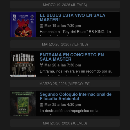
Chile continúa con un concierto de obras de
MARZO 19, 2026 (JUEVES)
la profesora Eleonora Coloma. La
presentación incluye obras para cello solo,
EL BLUES ESTA VIVO EN SALA
"ELLAS POR ELLAS, OBRAS 
…
Continuar leyendo
MASTER!
Mar 19 a las 7:30 pm
Homenaje al “Rey del Blues” BB KING. La
figura histórica del estilo en el mundo. vVn a
escuchar sus grandes éxitos como “trhill is
MARZO 20, 2026 (VIERNES)
gone”, “Everyday i have the blues” y muchos
"EL BLUES ESTA V
más. En la …
Continuar leyendo
ENTRAMA EN CONCIERTO EN
SALA MASTER
Mar 20 a las 7:30 pm
Entrama, nos llevará en un recorrido por su
repertorio. Desde su primer disco «Entrama»,
hasta la maravillosa madurez creativa de su
MARZO 25, 2026 (MIÉRCOLES)
última producción «El fuego de la memoria».
Segundo Coloquio Internacional de
Filosofía Ambiental
Mar 25 a las 4:30 pm
La destrucción antropogénica de la
naturaleza no solo implica un crimen a la
biodiversidad, sino también una forma de
MARZO 26, 2026 (JUEVES)
autodestrucción ambiental que involucra al