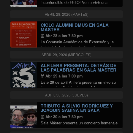
inconfundible de FELO! Ven a vivir una
jornada llena de risas y música en la
prestigiosa Sala Master de Radio
ABRIL 28, 2026 (MARTES)
Universidad de Chile. Sábado 25 de abril …
"FELO EN SALA MASTER"
Continuar leyendo
CICLO ALUMNI DMUS EN SALA
MASTER
Abr 28 a las 7:30 pm
La Comisión Académica de Extensión y la
Unidad de Extensión del Departamento de
Música (DMUS) de la Universidad de Chile
ABRIL 29, 2026 (MIÉRCOLES)
invitan a disfrutar del ciclo de conciertos de
alumni del DMUS, que realizarán en en …
ALFILERA PRESENTA: DETRÁS DE
"CICLO ALUMNI DMUS EN SALA
Continuar leyendo
LAS PALABRAS EN SALA MASTER
Abr 29 a las 7:00 pm
Este 29 de abril Alfilera presenta en vivo su
álbum debut Detrás de las palabras con un
show especial en formato extendido. Ocho
ABRIL 30, 2026 (JUEVES)
músicos se encargarán de construir este
viaje sonoro acompañados de una propuesta
TRIBUTO A SILVIO RODRÍGUEZ Y
"ALFILERA PRESENTA: DETR
…
Continuar leyendo
JOAQUÍN SABINA EN SALA
MASTER
Abr 30 a las 7:30 pm
Sala Máster presenta un concierto homenaje
a dos grandes cantautores. Silvio Rodríguez