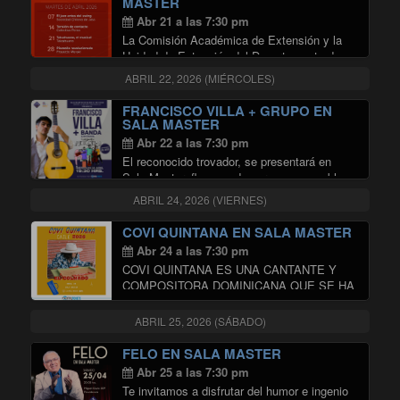
MASTER
"ESTOY BIEN + NADAR DE NOCH
Continuar leyendo
Abr 21 a las 7:30 pm
La Comisión Académica de Extensión y la
Unidad de Extensión del Departamento de
Música (DMUS) de la Universidad de Chile
ABRIL 22, 2026 (MIÉRCOLES)
invitan a disfrutar del ciclo de conciertos de
alumni del DMUS, que realizarán en en …
FRANCISCO VILLA + GRUPO EN
"CICLO ALUMNI DMUS EN SALA
Continuar leyendo
SALA MASTER
Abr 22 a las 7:30 pm
El reconocido trovador, se presentará en
Sala Master, flanqueado por una ensamble
de virtuosos músicos, dirigidos por su hijo
ABRIL 24, 2026 (VIERNES)
Vicente, que lo acompañarán en un justiciero
recorrido por viejas y queridas canciones de
COVI QUINTANA EN SALA MASTER
"FRANCISCO VILLA
su autoría, …
Continuar leyendo
Abr 24 a las 7:30 pm
COVI QUINTANA ES UNA CANTANTE Y
COMPOSITORA DOMINICANA QUE SE HA
CONVERTIDO EN LA CANTAUTORA MÁS
RELEVANTE DE SU PAÍS. SU CARRERA
ABRIL 25, 2026 (SÁBADO)
COMENZÓ EN EL 2012 CON SU PRIMER
ÁLBUM «IMAGINACIÓN». COVI ES UNA
FELO EN SALA MASTER
"COVI QUINTA
CANTAUTORA …
Continuar leyendo
Abr 25 a las 7:30 pm
Te invitamos a disfrutar del humor e ingenio