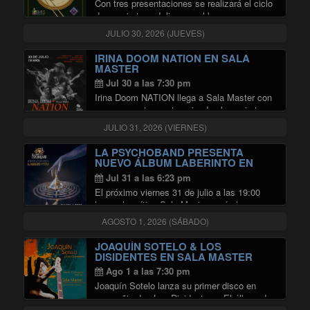
Con tres presentaciones se realizará el ciclo
de conciertos «Julio para el bronce», que
tendrá lugar entre el 14 y 28 de ese mes en
JULIO 30, 2026 (JUEVES)
la Sala Master de la Radio Universidad de
"CICLO DMUS JULIO
Chile. En …
Continuar leyendo
IRINA DOOM NATION EN SALA
MASTER
Jul 30 a las 7:30 pm
Irina Doom NATION llega a Sala Master con
una propuesta que trasciende el concierto
tradicional: ocho músicos en escena dando
JULIO 31, 2026 (VIERNES)
vida a un encuentro vibrante entre la esencia
del rap y la potencia de una …
LA PSYCHOBAND PRESENTA
"IRINA DOOM NATION EN SALA 
Continuar leyendo
NUEVO ÁLBUM LABERINTO EN
SALA MASTER
Jul 31 a las 6:23 pm
El próximo viernes 31 de julio a las 19:00
horas, la mítica Sala Master será el
escenario de un hito fundamental para el
AGOSTO 1, 2026 (SÁBADO)
rock nacional. La Psychoband rompe el
silencio discográfico y presenta en sociedad
JOAQUÍN SOTELO & LOS
"LA PSYCHOBAND PRESENTA
…
Continuar leyendo
DISIDENTES EN SALA MASTER
Ago 1 a las 7:30 pm
Joaquín Sotelo lanza su primer disco en
compañia de «Los Disidentes». El álbum de