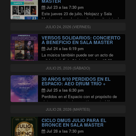
MASTER
Jul 23 a las 7:30 pm
Este jueves 23 de julio, Holojazz y Sala
Master reciben al extraordinario guitarrista de
jazz Jorge Díaz y al baterista Jimmy
JULIO 24, 2026 (VIERNES)
Zambrano, quienes junto a Hugo Rojas en
bajo y a Edgardo Campos en piano, …
VERSOS SOLIDARIOS: CONCIERTO
"JORGE DÍAZ CUARTETO EN SA
Continuar leyendo
A BENEFICIO EN SALA MASTER
Jul 24 a las 6:19 pm
La música también puede ser un acto de
solidaridad. Este 24 de julio, a las 18:30
horas, la Sala Master de Radio Universidad
JULIO 25, 2026 (SÁBADO)
de Chile abrirá sus puertas para un concierto
"VERSO
a beneficio destinado a …
Continuar leyendo
30 AÑOS 9/10 PERDIDOS EN EL
ESPACIO: AEO DRUM TRÍO +
ROBERTO COLLÍO EN SALA
Jul 25 a las 6:30 pm
MASTER
Perdidos en el Espacio con el propósito de
abrir un espacio de creación musical libre,
sin condicionamientos comerciales ni
JULIO 28, 2026 (MARTES)
dictados del mercado, ha invitado a Osvaldo
Sotomayor a coproducir una serie de
CICLO DMUS JULIO PARA EL
"30 AÑOS 
conciertos bajo una …
Continuar leyendo
BRONCE EN SALA MASTER
Jul 28 a las 7:30 pm