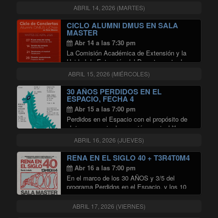
disco de estudio: “Umbral”, en un concierto
ABRIL 14, 2026 (MARTES)
único en la Sala Master, donde se abrirá una
"CAF PRES
nueva etapa sonora …
Continuar leyendo
CICLO ALUMNI DMUS EN SALA
MASTER
Abr 14 a las 7:30 pm
La Comisión Académica de Extensión y la
Unidad de Extensión del Departamento de
Música (DMUS) de la Universidad de Chile
ABRIL 15, 2026 (MIÉRCOLES)
invitan a disfrutar del ciclo de conciertos de
alumni del DMUS, que realizarán en en …
30 AÑOS PERDIDOS EN EL
"CICLO ALUMNI DMUS EN SALA
Continuar leyendo
ESPACIO, FECHA 4
Abr 15 a las 7:00 pm
Perdidos en el Espacio con el propósito de
abrir un espacio de creación musical libre,
sin condicionamientos comerciales ni
ABRIL 16, 2026 (JUEVES)
dictados del mercado, ha invitado al
productor de escena independiente y
RENA EN EL SIGLO 40 + T3R4T0M4
experimental Astrocaglia a realizar una …
Abr 16 a las 7:00 pm
"30 AÑOS PERDIDOS EN EL ESP
Continuar leyendo
En el marco de los 30 AÑOS y 3/5 del
programa Perdidos en el Espacio, y los 10
años del sello Gemelo Parásito, el jueves 16
de abril, en Sala Master de la Radio
ABRIL 17, 2026 (VIERNES)
"RENA EN EL SIGL
Universidad …
Continuar leyendo