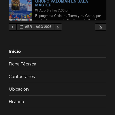
GRUPO PALOMAR EN SALA
MASTER
Ago 8 a las 7:30 pm
El programa Chile, su Tierra y su Gente, por
medio de su espacio Pasión por lo Nuestro,
invita a ser parte de la obra Nostalgias
ABR – AGO 2026
Colchagüinas que el prestigioso conjunto
Palomar presentará en la Sala …
"GRUPO PALOMAR EN SALA MA
Continuar leyendo
Inicio
Ficha Técnica
Contáctanos
Ubicación
Historia