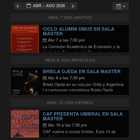
ABR – AGO 2026
ABRIL 7, 2026 (MARTES)
CICLO ALUMNI DMUS EN SALA
MASTER
Abr 7 a las 7:30 pm
La Comisión Académica de Extensión y la
Unidad de Extensión del Departamento de
Música (DMUS) de la Universidad de Chile
ABRIL 8, 2026 (MIÉRCOLES)
invitan a disfrutar del ciclo de conciertos de
alumni del DMUS, que realizarán en en …
BRIELA OJEDA EN SALA MASTER
"CICLO ALUMNI DMUS EN SALA
Continuar leyendo
Abr 8 a las 7:30 pm
Briela Ojeda en su ruta por Chile y Argentina
La cantautora colombiana Briela Ojeda
vuelve a Chile y Argentina para realizar
conciertos que exponen su universo creativo.
ABRIL 10, 2026 (VIERNES)
sonoro, literario; donde habita la canción de
"BRIELA OJEDA EN SAL
autor, …
Continuar leyendo
CAF PRESENTA UMBRAL EN SALA
MASTER
Abr 10 a las 7:30 pm
CAF vuelve a cruzar límites. Este 10 de
abril, la banda presenta en vivo su onceavo