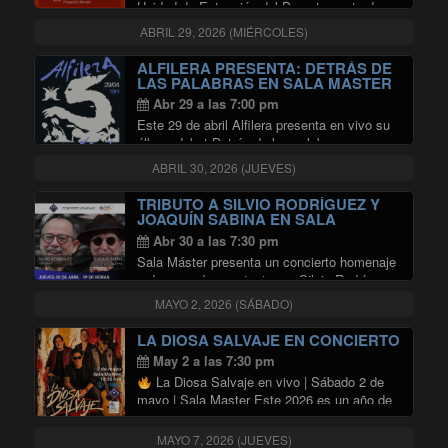
Unidad de Extensión del Departamento de
Música (DMUS) de la Universidad de Chile
ABRIL 29, 2026 (MIÉRCOLES)
invitan a disfrutar del ciclo de conciertos de
alumni del DMUS, que realizarán en en …
ALFILERA PRESENTA: DETRÁS DE
"CICLO ALUMNI DMUS EN SALA
Continuar leyendo
LAS PALABRAS EN SALA MASTER
Abr 29 a las 7:00 pm
Este 29 de abril Alfilera presenta en vivo su
álbum debut Detrás de las palabras con un
show especial en formato extendido. Ocho
ABRIL 30, 2026 (JUEVES)
músicos se encargarán de construir este
viaje sonoro acompañados de una propuesta
TRIBUTO A SILVIO RODRÍGUEZ Y
"ALFILERA PRESENTA: DETR
…
Continuar leyendo
JOAQUÍN SABINA EN SALA
MASTER
Abr 30 a las 7:30 pm
Sala Máster presenta un concierto homenaje
a dos grandes cantautores. Silvio Rodríguez
y Joaquín Sabina serán interpretados por
MAYO 2, 2026 (SÁBADO)
Diego Díaz y Rodrigo Núñez en un honesto y
sensible tributo dedicado a estos referentes
LA DIOSA SALVAJE EN CONCIERTO
"TRIBUTO A SILVIO RO
de la …
Continuar leyendo
May 2 a las 7:30 pm
La Diosa Salvaje en vivo | Sábado 2 de
mayo | Sala Master Este 2026 es un año de
hitos para La Diosa Salvaje. Luego de la
grabación de nuestro disco “El pez lloró” …
MAYO 7, 2026 (JUEVES)