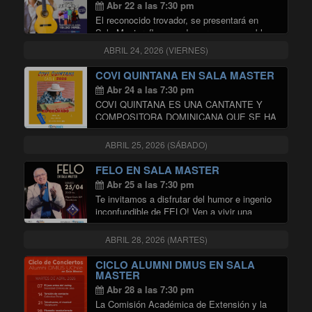
Abr 22 a las 7:30 pm
El reconocido trovador, se presentará en
Sala Master, flanqueado por una ensamble
de virtuosos músicos, dirigidos por su hijo
ABRIL 24, 2026 (VIERNES)
Vicente, que lo acompañarán en un justiciero
recorrido por viejas y queridas canciones de
COVI QUINTANA EN SALA MASTER
"FRANCISCO VILLA
su autoría, …
Continuar leyendo
Abr 24 a las 7:30 pm
COVI QUINTANA ES UNA CANTANTE Y
COMPOSITORA DOMINICANA QUE SE HA
CONVERTIDO EN LA CANTAUTORA MÁS
RELEVANTE DE SU PAÍS. SU CARRERA
ABRIL 25, 2026 (SÁBADO)
COMENZÓ EN EL 2012 CON SU PRIMER
ÁLBUM «IMAGINACIÓN». COVI ES UNA
FELO EN SALA MASTER
"COVI QUINTA
CANTAUTORA …
Continuar leyendo
Abr 25 a las 7:30 pm
Te invitamos a disfrutar del humor e ingenio
inconfundible de FELO! Ven a vivir una
jornada llena de risas y música en la
prestigiosa Sala Master de Radio
ABRIL 28, 2026 (MARTES)
Universidad de Chile. Sábado 25 de abril …
"FELO EN SALA MASTER"
Continuar leyendo
CICLO ALUMNI DMUS EN SALA
MASTER
Abr 28 a las 7:30 pm
La Comisión Académica de Extensión y la