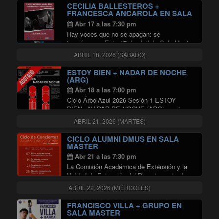
CECILIA BALLESTEROS +
FRANCESCA ANCAROLA EN SALA
MASTER
Abr 17 a las 7:30 pm
Hay voces que no se apagan: se
transforman. Este 17 de abril, la Sala Master
se convertirá en el escenario de un homenaje
ABRIL 18, 2026 (SÁBADO)
único: “Canto hermano, canto libre”, un
concierto que rinde tributo a dos …
ESTOY BIEN + NADAR DE NOCHE
"CECILIA BALLESTEROS + FRA
Continuar leyendo
(ARG)
Abr 18 a las 7:00 pm
Ciclo ÁrbolAzul 2026 Sesión 1 ESTOY
BIEN+ NADAR DE NOCHE (ARG) en vivo en
Santiago Estoy Bien Concierto íntimo que
ABRIL 21, 2026 (MARTES)
adelantará composiciones de su próximo
álbum a ser registrado durante 2026,
CICLO ALUMNI DMUS EN SALA
marcando la despedida de …
MASTER
"ESTOY BIEN + NADAR DE NOCH
Continuar leyendo
Abr 21 a las 7:30 pm
La Comisión Académica de Extensión y la
Unidad de Extensión del Departamento de
Música (DMUS) de la Universidad de Chile
ABRIL 22, 2026 (MIÉRCOLES)
invitan a disfrutar del ciclo de conciertos de
alumni del DMUS, que realizarán en en …
FRANCISCO VILLA + GRUPO EN
"CICLO ALUMNI DMUS EN SALA
Continuar leyendo
SALA MASTER