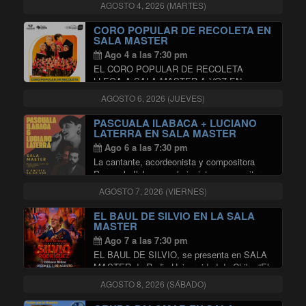
título «Océano Infinito», abraza los sonidos
AGOSTO 4, 2026 (MARTES)
eclécticos que rememoran el jazz rock, hard
rock y las rítmicas propias del folklore
CORO POPULAR DE RECOLETA EN
"JOAQUÍN SOT
latinoamericano …
Continuar leyendo
SALA MASTER
Ago 4 a las 7:30 pm
EL CORO POPULAR DE RECOLETA
LLEGA A SALA MASTER A VOZ EN
CUELLO. Será a través de un único
AGOSTO 6, 2026 (JUEVES)
concierto, en el que dará cuenta de un
repertorio de conocidas canciones populares,
PASCUALA ILABACA + LUCIANO
"CORO POPUL
con la intención …
Continuar leyendo
LATERRA EN SALA MASTER
Ago 6 a las 7:30 pm
La cantante, acordeonista y compositora
Pascuala Ilabaca y el pianista, compositor y
productor Luciano Laterra estrenan un nuevo
AGOSTO 7, 2026 (VIERNES)
espectáculo, con presentaciones en Berlín,
Bremen, Kassel y Madrid. Pascuala Ilabaca
EL BAUL DE SILVIO EN LA SALA
ha desarrollado una sólida trayectoria
MASTER
"PASCUALA ILAB
internacional …
Continuar leyendo
Ago 7 a las 7:30 pm
EL BAUL DE SILVIO, se presenta en SALA
MASTER de Radio Universidad de Chile. “El
Baúl de Silvio” se presentará el viernes 07 de
AGOSTO 8, 2026 (SÁBADO)
agosto de 2026, a las 20:00 horas, en la Sala
"EL BAUL DE SILVIO E
Master …
Continuar leyendo