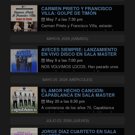
"LA DIOSA SALVAJE EN CONCIE
Continuar leyendo
CARMEN PRIETO Y FRANCISCO
VILLA: GOLPE DE TIMÓN
May 7 a las 7:30 pm
Carmen Prieto y Francisco Villa, estarán
juntos en un único concierto compartiendo
tanto canciones del repertorio
MAYO 9, 2026 (SÁBADO)
latinoamericano, como las que cada uno
cultiva y desarrolla por separado. Son
AVECES SIEMPRE: LANZAMIENTO
amigos y colegas desde hace 35 años …
EN VIVO DISCO EN SALA MASTER
"CARMEN PRIETO Y FRANCISCO 
Continuar leyendo
May 9 a las 7:00 pm
NOS VOLVIMOS LOCOS. Han pasado unos
meses desde que lanzamos el disco y
queremos llevarlo a donde al escenario. ¿Y
MAYO 20, 2026 (MIÉRCOLES)
qué mejor lugar que la Sala Master para eso?
Vamos a tocar el disco en …
EL AMOR HECHO CANCIÓN:
"AVECES SIEMPRE: LANZAMIEN
Continuar leyendo
CAPABLANCA EN SALA MASTER
May 20 a las 6:30 pm
A comienzos de los años 70, Capablanca
revolucionó la escena musical chilena al
convertirse en uno de los principales
JULIO 23, 2026 (JUEVES)
exponentes de la balada romántica.
Liderados por Carlos Baeza, el grupo alcanzó
JORGE DÍAZ CUARTETO EN SALA
"EL AMOR
gran éxito con temas …
Continuar leyendo