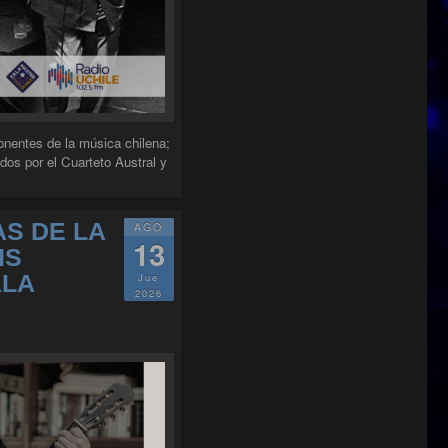
onentes de la música chilena;
s por el Cuarteto Austral y
S DE LA
AGO
13
IS
ALA
Jue
2026