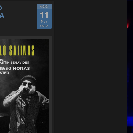
O
AGO
11
A
Mar
2026