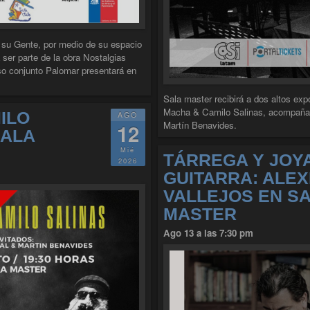
y su Gente, por medio de su espacio
 ser parte de la obra Nostalgias
so conjunto Palomar presentará en
GRUPO PALOMAR EN SALA MASTER"
Sala master recibirá a dos altos exp
Macha & Camilo Salinas, acompañado
ILO
AGO
Martín Benavides.
12
SALA
Mié
TÁRREGA Y JOYA
2026
GUITARRA: ALEX
VALLEJOS EN S
MASTER
Ago 13 a las 7:30 pm