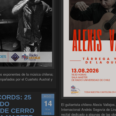
tos exponentes de la música chilena;
pañados por el Cuarteto Austral y
CORDS: 25
AGO
14
NDO
El guitarrista chileno Alexis Vallejo
SDE CERRO
Internacional Andrés Segovia de Lin
Vie
2026
recital dedicado a algunas de las o