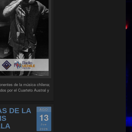
onentes de la música chilena;
s por el Cuarteto Austral y
S DE LA
AGO
13
IS
ALA
Jue
2026