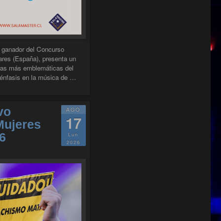
s, ganador del Concurso
ares (España), presenta un
bras más emblemáticas del
l énfasis en la música de …
AS DE LA GUITARRA: ALEXIS VALLEJOS EN SALA MASTER"
vo
AGO
17
ULTURA DESDE CERRO NAVIA EN SALA MASTER"
Mujeres
6
Lun
2026