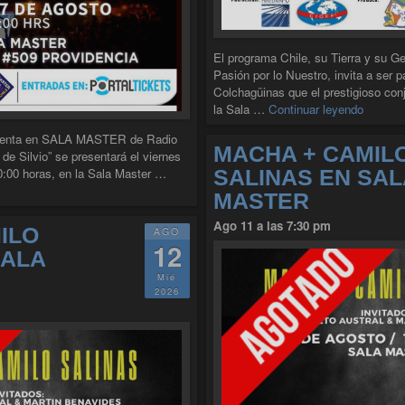
El programa Chile, su Tierra y su G
Pasión por lo Nuestro, invita a ser p
Colchagüinas que el prestigioso con
"GRUP
la Sala …
Continuar leyendo
senta en SALA MASTER de Radio
MACHA + CAMIL
 de Silvio” se presentará el viernes
0:00 horas, en la Sala Master …
SALINAS EN SAL
DE SILVIO EN LA SALA MASTER"
MASTER
Ago 11 a las 7:30 pm
ILO
AGO
12
SALA
Mié
2026