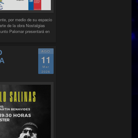
ente, por medio de su espacio
arte de la obra Nostalgias
junto Palomar presentará en
O PALOMAR EN SALA MASTER"
O
AGO
11
A
Mar
2026