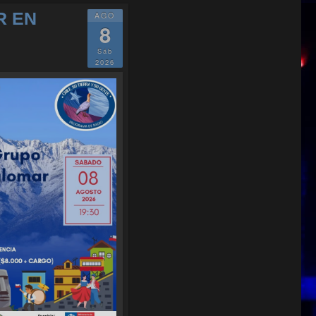
R EN
AGO
8
Sáb
2026