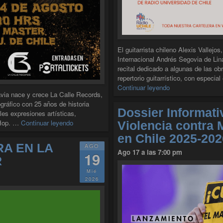
El guitarrista chileno Alexis Vallejo
Internacional Andrés Segovia de Lin
recital dedicado a algunas de las o
repertorio guitarrístico, con especia
"TÁRREGA Y JOY
Continuar leyendo
ia nace y crece La Calle Records,
ográfico con 25 años de historia
Dossier Informati
les expresiones artísticas,
"LA CALLE RECORDS: 25 AÑOS HACIENDO C
 Hop. …
Continuar leyendo
Violencia contra 
en Chile 2025-202
RA EN LA
AGO
Ago 17 a las 7:00 pm
19
R
Mié
2026