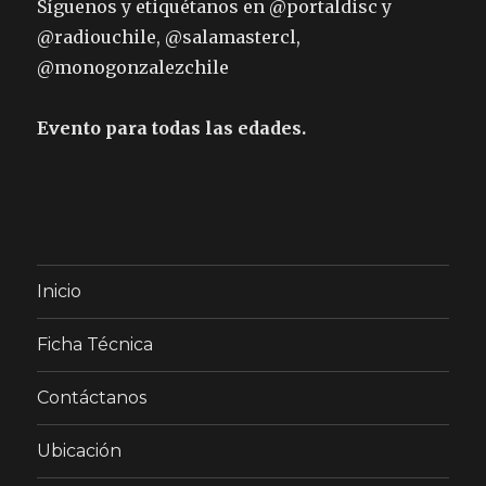
Síguenos y etiquétanos en @portaldisc y
@radiouchile, @salamastercl,
@monogonzalezchile
Evento para todas las edades.
Inicio
Ficha Técnica
Contáctanos
Ubicación