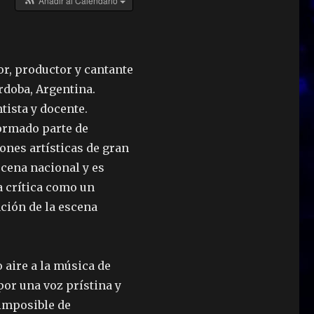
Añadir al Calendario
r, productor y cantante
rdoba, Argentina.
tista y docente.
ormado parte de
ones artísticas de gran
scena nacional y es
a crítica como un
nción de la escena
o aire a la música de
or una voz prístina y
 imposible de