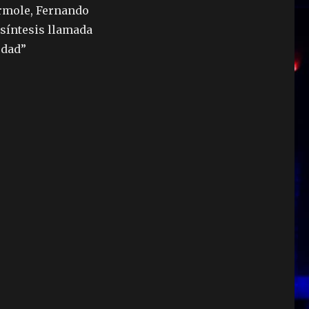
ermole, Fernando
 síntesis llamada
udad”