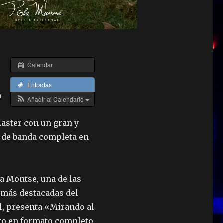
Calendar
Entradas
n
Añadir al Calendario
Master con un gran y
 de banda completa en
a Montse, una de las
más destacadas del
l, presenta «Mirando al
to en formato completo