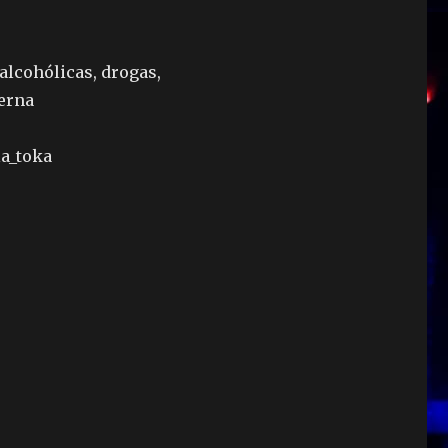
alcohólicas, drogas,
terna
la_toka