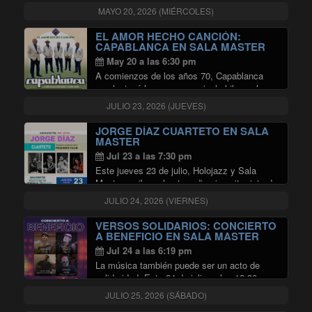
queremos llevarlo a donde al escenario. ¿Y
MAYO 20, 2026 (MIÉRCOLES)
qué mejor lugar que la Sala Master para eso?
Vamos a tocar el disco en …
EL AMOR HECHO CANCIÓN:
"AVECES SIEMPRE: LANZAMIEN
Continuar leyendo
CAPABLANCA EN SALA MASTER
May 20 a las 6:30 pm
A comienzos de los años 70, Capablanca
revolucionó la escena musical chilena al
convertirse en uno de los principales
JULIO 23, 2026 (JUEVES)
exponentes de la balada romántica.
Liderados por Carlos Baeza, el grupo alcanzó
JORGE DÍAZ CUARTETO EN SALA
"EL AMOR
gran éxito con temas …
Continuar leyendo
MASTER
Jul 23 a las 7:30 pm
Este jueves 23 de julio, Holojazz y Sala
Master reciben al extraordinario guitarrista de
jazz Jorge Díaz y al baterista Jimmy
JULIO 24, 2026 (VIERNES)
Zambrano, quienes junto a Hugo Rojas en
bajo y a Edgardo Campos en piano, …
VERSOS SOLIDARIOS: CONCIERTO
"JORGE DÍAZ CUARTETO EN SA
Continuar leyendo
A BENEFICIO EN SALA MASTER
Jul 24 a las 6:19 pm
La música también puede ser un acto de
solidaridad. Este 24 de julio, a las 18:30
horas, la Sala Master de Radio Universidad
JULIO 25, 2026 (SÁBADO)
de Chile abrirá sus puertas para un concierto