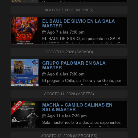
Pascuala Ilabaca y el pianista, compositor y
productor Luciano Laterra estrenan un nuevo
AGOSTO 7, 2026 (VIERNES)
espectáculo, con presentaciones en Berlín,
Bremen, Kassel y Madrid. Pascuala Ilabaca
EL BAUL DE SILVIO EN LA SALA
ha desarrollado una sólida trayectoria
MASTER
"PASCUALA ILAB
internacional …
Continuar leyendo
Ago 7 a las 7:30 pm
EL BAUL DE SILVIO, se presenta en SALA
MASTER de Radio Universidad de Chile. “El
Baúl de Silvio” se presentará el viernes 07 de
AGOSTO 8, 2026 (SÁBADO)
agosto de 2026, a las 20:00 horas, en la Sala
"EL BAUL DE SILVIO E
Master …
Continuar leyendo
GRUPO PALOMAR EN SALA
MASTER
Ago 8 a las 7:30 pm
El programa Chile, su Tierra y su Gente, por
medio de su espacio Pasión por lo Nuestro,
invita a ser parte de la obra Nostalgias
AGOSTO 11, 2026 (MARTES)
Colchagüinas que el prestigioso conjunto
Palomar presentará en la Sala …
MACHA + CAMILO SALINAS EN
"GRUPO PALOMAR EN SALA MA
Continuar leyendo
SALA MASTER
Ago 11 a las 7:30 pm
Sala master recibirá a dos altos exponentes
de la música chilena; Macha & Camilo
Salinas, acompañados por el Cuarteto
AGOSTO 12, 2026 (MIÉRCOLES)