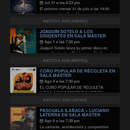
SALA MASTER
Jul 31 a las 6:23 pm
El próximo viernes 31 de julio a las 19:00
horas, la mítica Sala Master será el
escenario de un hito fundamental para el
AGOSTO 1, 2026 (SÁBADO)
rock nacional. La Psychoband rompe el
silencio discográfico y presenta en sociedad
JOAQUÍN SOTELO & LOS
"LA PSYCHOBAND PRESENTA
…
Continuar leyendo
DISIDENTES EN SALA MASTER
Ago 1 a las 7:30 pm
Joaquín Sotelo lanza su primer disco en
compañia de «Los Disidentes». El álbum de
título «Océano Infinito», abraza los sonidos
AGOSTO 4, 2026 (MARTES)
eclécticos que rememoran el jazz rock, hard
rock y las rítmicas propias del folklore
CORO POPULAR DE RECOLETA EN
"JOAQUÍN SOT
latinoamericano …
Continuar leyendo
SALA MASTER
Ago 4 a las 7:30 pm
EL CORO POPULAR DE RECOLETA
LLEGA A SALA MASTER A VOZ EN
CUELLO. Será a través de un único
AGOSTO 6, 2026 (JUEVES)
concierto, en el que dará cuenta de un
repertorio de conocidas canciones populares,
PASCUALA ILABACA + LUCIANO
"CORO POPUL
con la intención …
Continuar leyendo
LATERRA EN SALA MASTER
Ago 6 a las 7:30 pm
La cantante, acordeonista y compositora