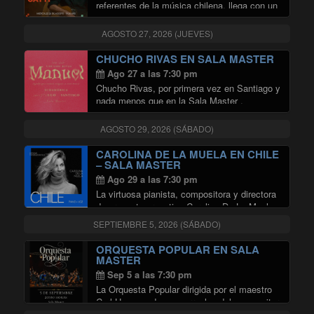
referentes de la música chilena, llega con un
concierto único en el que revivirá las
canciones que han marcado su trayectoria y
AGOSTO 27, 2026 (JUEVES)
la historia de la música nacional. …
"EDUARDO GATTI EN SALA MAS
Continuar leyendo
CHUCHO RIVAS EN SALA MASTER
Ago 27 a las 7:30 pm
Chucho Rivas, por primera vez en Santiago y
nada menos que en la Sala Master ,
presentando Manuel su primera producción
independiente , hecha en su habitación, con
AGOSTO 29, 2026 (SÁBADO)
el corazón roto y con ganas de …
"CHUCHO RIVAS EN SALA MAST
Continuar leyendo
CAROLINA DE LA MUELA EN CHILE
– SALA MASTER
Ago 29 a las 7:30 pm
La virtuosa pianista, compositora y directora
de orquesta argentina Carolina De La Muela
llega por primera vez a Chile para ofrecer un
SEPTIEMBRE 5, 2026 (SÁBADO)
concierto íntimo que promete acariciar el
alma. Conocida por su profunda sensibilidad
ORQUESTA POPULAR EN SALA
"CAROLINA DE LA MUELA 
en …
Continuar leyendo
MASTER
Sep 5 a las 7:30 pm
La Orquesta Popular dirigida por el maestro
Carl Hammond y con arreglos del compositor