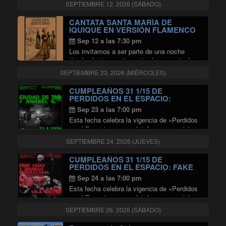
Julio Hernaiz para cuerdas y voces,
SEPTIEMBRE 12, 2026 (SÁBADO)
presentan: TANGOS, BOLEROS Y VALSES
INOLVIDABLES en Sala Master.
CANTATA SANTA MARÍA DE
Información del Evento: Fecha: Sábado …
IQUIQUE EN VERSIÓN FLAMENCO
"ORQUESTA POPULAR EN SALA
Continuar leyendo
EN SALA MASTER
Sep 12 a las 7:30 pm
Los invitamos a ser parte de una noche
donde el arte mantiene viva la memoria. La
Cantata Santa María de Iquique en versión
SEPTIEMBRE 23, 2026 (MIÉRCOLES)
flamenco, creada y dirigida por Carmen
Álvarez, es una propuesta artística única …
CUMPLEAÑOS 31 1/15 DE
"CANTATA SANTA MARÍA DE IQ
Continuar leyendo
PERDIDOS EN EL ESPACIO:
CIUDAD DE TAR + ANABEL G EN
Sep 23 a las 7:00 pm
SALA MASTER
Esta fecha celebra la vigencia de «Perdidos
en el Espacio» como plataforma esencial
para la difusión de nuevos lenguajes
SEPTIEMBRE 24, 2026 (JUEVES)
musicales en Chile. El concierto propone un
encuentro transandino donde la propuesta de
CUMPLEAÑOS 31 1/15 DE
"CUMPLEAÑOS 31
indie rock de …
Continuar leyendo
PERDIDOS EN EL ESPACIO: FAKE
SAMO + AMANDA IRARRÁZABAL +
Sep 24 a las 7:00 pm
ANTONIA VALLADARES +
Esta fecha celebra la vigencia de «Perdidos
APERTURA POR USTED NO! EN
SALA MASTER
en el Espacio» como plataforma esencial
para la difusión de nuevos lenguajes
SEPTIEMBRE 26, 2026 (SÁBADO)
musicales en Chile. El concierto propone un
encuentro sonoro con la participación del trío