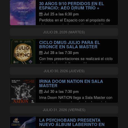
"VERSO
a beneficio destinado a …
Continuar leyendo
30 AÑOS 9/10 PERDIDOS EN EL
ESPACIO: AEO DRUM TRÍO +
ROBERTO COLLÍO EN SALA
Jul 25 a las 6:30 pm
MASTER
Perdidos en el Espacio con el propósito de
abrir un espacio de creación musical libre,
sin condicionamientos comerciales ni
JULIO 28, 2026 (MARTES)
dictados del mercado, ha invitado a Osvaldo
Sotomayor a coproducir una serie de
CICLO DMUS JULIO PARA EL
"30 AÑOS 
conciertos bajo una …
Continuar leyendo
BRONCE EN SALA MASTER
Jul 28 a las 7:30 pm
Con tres presentaciones se realizará el ciclo
de conciertos «Julio para el bronce», que
tendrá lugar entre el 14 y 28 de ese mes en
JULIO 30, 2026 (JUEVES)
la Sala Master de la Radio Universidad de
"CICLO DMUS JULIO
Chile. En …
Continuar leyendo
IRINA DOOM NATION EN SALA
MASTER
Jul 30 a las 7:30 pm
Irina Doom NATION llega a Sala Master con
una propuesta que trasciende el concierto
tradicional: ocho músicos en escena dando
JULIO 31, 2026 (VIERNES)
vida a un encuentro vibrante entre la esencia
del rap y la potencia de una …
LA PSYCHOBAND PRESENTA
"IRINA DOOM NATION EN SALA 
Continuar leyendo
NUEVO ÁLBUM LABERINTO EN