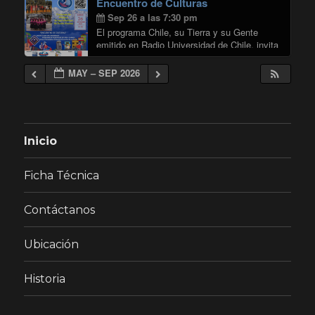
Encuentro de Culturas
"CUMPLEAÑOS
de improvisación …
Continuar leyendo
Sep 26 a las 7:30 pm
El programa Chile, su Tierra y su Gente
emitido en Radio Universidad de Chile, invita
a ser parte del “Encuentro de Culturas”, un
contrapunto entre los cantos y danzas de
MAY – SEP 2026
Chiloé y el canto campesino …
"Encuentro de Culturas"
Continuar leyendo
Inicio
Ficha Técnica
Contáctanos
Ubicación
Historia