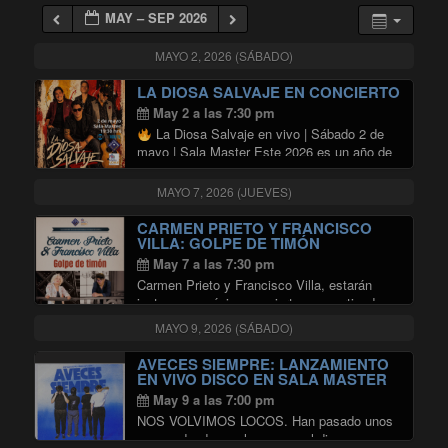
MAY – SEP 2026
MAYO 2, 2026 (SÁBADO)
LA DIOSA SALVAJE EN CONCIERTO
May 2 a las 7:30 pm
La Diosa Salvaje en vivo | Sábado 2 de
mayo | Sala Master Este 2026 es un año de
hitos para La Diosa Salvaje. Luego de la
grabación de nuestro disco “El pez lloró” …
MAYO 7, 2026 (JUEVES)
"LA DIOSA SALVAJE EN CONCIE
Continuar leyendo
CARMEN PRIETO Y FRANCISCO
VILLA: GOLPE DE TIMÓN
May 7 a las 7:30 pm
Carmen Prieto y Francisco Villa, estarán
juntos en un único concierto compartiendo
tanto canciones del repertorio
MAYO 9, 2026 (SÁBADO)
latinoamericano, como las que cada uno
cultiva y desarrolla por separado. Son
AVECES SIEMPRE: LANZAMIENTO
amigos y colegas desde hace 35 años …
EN VIVO DISCO EN SALA MASTER
"CARMEN PRIETO Y FRANCISCO 
Continuar leyendo
May 9 a las 7:00 pm
NOS VOLVIMOS LOCOS. Han pasado unos
meses desde que lanzamos el disco y