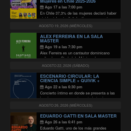
Mujeres en Chile 2025-2026
Ago 17 a las 7:00 pm
En Chile 37,3% de las mujeres declaró haber
vivido violencia digital, cifra que aumenta en
personas transfemeninas (50%),
AGOSTO 19, 2026 (MIÉRCOLES)
transmasculinas (80%) y no binaries
(76,5%). Este y otros datos son parte del
ALEX FERREIRA EN LA SALA
“Dossier Informativo Violencia contra …
MASTER
"Dossier Informativo Violencia cont
Continuar leyendo
Ago 19 a las 7:30 pm
Alex Ferreira es un cantautor dominicano
radicado en Ciudad de México, dos veces
nominado al Latin Grammy (Mejor Nuevo
AGOSTO 22, 2026 (SÁBADO)
Artista 2018, Mejor Álbum Cantautor 2022).
Su música transita el folk caribeño, el pop
ESCENARIO CIRCULAR: LA
"ALEX FERREIRA 
alternativo y …
Continuar leyendo
CIENCIA SIMPLE + QUIVIK +
NISUYAI EN SALA MASTER
Ago 22 a las 6:30 pm
Concierto íntimo en donde se presenta a las
bandas en un escenario central circular, a su
alrededor se dispondrá el publico en 360°
AGOSTO 26, 2026 (MIÉRCOLES)
rodeando el montaje y disolviendo la idea de
un único frente. Oportunidad …
EDUARDO GATTI EN SALA MASTER
"ESCENARIO CIRCULAR: LA CIEN
Continuar leyendo
Ago 26 a las 6:41 pm
Eduardo Gatti, uno de los más grandes