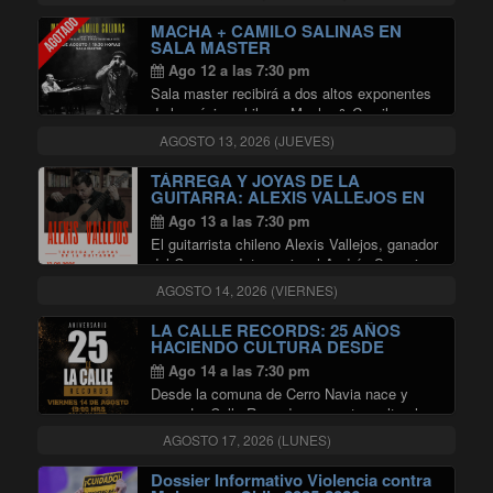
Austral y Martín Benavides.
MACHA + CAMILO SALINAS EN
SALA MASTER
Ago 12 a las 7:30 pm
Sala master recibirá a dos altos exponentes
de la música chilena; Macha & Camilo
Salinas, acompañados por el Cuarteto
AGOSTO 13, 2026 (JUEVES)
Austral y Martín Benavides.
TÁRREGA Y JOYAS DE LA
GUITARRA: ALEXIS VALLEJOS EN
SALA MASTER
Ago 13 a las 7:30 pm
El guitarrista chileno Alexis Vallejos, ganador
del Concurso Internacional Andrés Segovia
de Linares (España), presenta un recital
AGOSTO 14, 2026 (VIERNES)
dedicado a algunas de las obras más
emblemáticas del repertorio guitarrístico, con
LA CALLE RECORDS: 25 AÑOS
especial énfasis en la música de …
HACIENDO CULTURA DESDE
CERRO NAVIA EN SALA MASTER
"TÁRREGA Y JOYAS DE LA GUIT
Continuar leyendo
Ago 14 a las 7:30 pm
Desde la comuna de Cerro Navia nace y
crece La Calle Records, un centro cultural y
sello discográfico con 25 años de historia
AGOSTO 17, 2026 (LUNES)
dedicado a impulsar las múltiples
expresiones artísticas, especialmente la
Dossier Informativo Violencia contra
"LA CALLE RE
cultura Hip Hop. …
Continuar leyendo