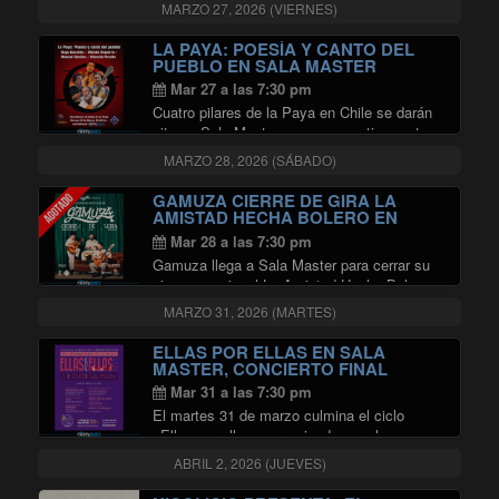
biodiversidad, sino también una forma de
MARZO 27, 2026 (VIERNES)
autodestrucción ambiental que involucra al
ser humano y su especie. Este encuentro se
LA PAYA: POESÍA Y CANTO DEL
propone rescatar aspectos …
PUEBLO EN SALA MASTER
"Segundo Coloquio Internacional de
Continuar leyendo
Mar 27 a las 7:30 pm
Cuatro pilares de la Paya en Chile se darán
cita en Sala Master, para compartir su arte y
la memoria viva de una de las tradiciones
MARZO 28, 2026 (SÁBADO)
más profundas de nuestra cultura popular.
"LA PAY
Versos improvisados y …
Continuar leyendo
GAMUZA CIERRE DE GIRA LA
AMISTAD HECHA BOLERO EN
SALA MASTER
Mar 28 a las 7:30 pm
Gamuza llega a Sala Master para cerrar su
gira promocional La Amistad Hecha Bolero,
un recorrido que los llevó por distintas
MARZO 31, 2026 (MARTES)
ciudades de Chile y, por primera vez, fuera
del país. La banda presentará un …
ELLAS POR ELLAS EN SALA
"GAMUZA CIERRE DE GIRA LA 
Continuar leyendo
MASTER, CONCIERTO FINAL
Mar 31 a las 7:30 pm
El martes 31 de marzo culmina el ciclo
«Ellas por ellas», organizado por el
Departamento de Música de la Universidad
ABRIL 2, 2026 (JUEVES)
de Chile (DMUS) en conjunto con Radio
Universidad de Chile en la Sala Master de …