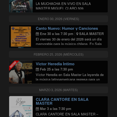
LA MUCHACHA EN VIVO EN SALA
MASTER MIGUEL CLARO 509,
PROVIDENCIA La destacada cantautora
colombiana «La Muchacha» llega a Chile
ENERO 30, 2026 (VIERNES)
para presentarse en un concierto exclusivo e
íntimo en Sala Máster de Radio Universidad
Canto Nuevo: Humor y Canciones
"LA MUCHACHA"
de …
Continuar leyendo
Ene 30 a las 7:30 pm
SALA MASTER
El viernes 30 de enero del 2026 será un día
memorable para la música chilena. En Sala
Máster de Radio Universidad de Chile, se
presentará un reconocido grupo de músicos
FEBRERO 25, 2026 (MIÉRCOLES)
chilenos iconos del Canto Nuevo. …
"Canto Nuevo: Humor y Canciones"
Continuar leyendo
Victor Heredia Íntimo
Feb 25 a las 7:30 pm
Víctor Heredia en Sala Master La leyenda de
la música latinoamericana regresa para un
encuentro inolvidable. Este 25 de febrero,
vive las canciones de Víctor Heredia en su
MARZO 3, 2026 (MARTES)
formato más puro y cercano. Olvídate de …
"Victor Heredia Íntimo"
Continuar leyendo
CLARA CANTORE EN SALA
MASTER
Mar 3 a las 7:30 pm
CLARA CANTORE EN SALA MASTER –