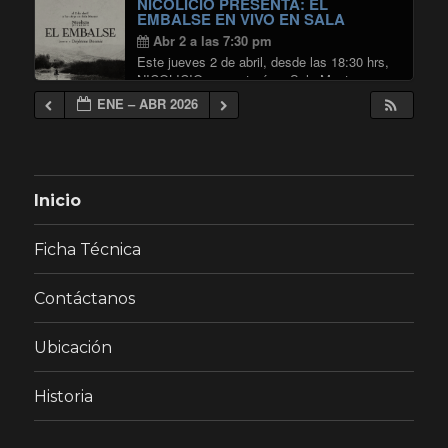
NICOLICIO PRESENTA: EL
"ELLAS POR ELLAS EN SALA MA
Continuar leyendo
EMBALSE EN VIVO EN SALA
MASTER
Abr 2 a las 7:30 pm
Este jueves 2 de abril, desde las 18:30 hrs,
NICOLICIO presentará en Sala Master su
aclamado larga duración «El Embalse»,
ENE – ABR 2026
interpretándolo de principio a fin en un show
de larga duración. El acto de apertura …
"NICOLICIO PRESENTA: EL EMB
Continuar leyendo
Inicio
Ficha Técnica
Contáctanos
Ubicación
Historia