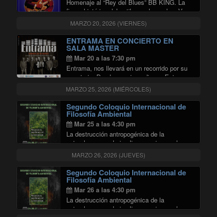
Homenaje al “Rey del Blues” BB KING. La
figura histórica del estilo en el mundo. vVn a
escuchar sus grandes éxitos como “trhill is
MARZO 20, 2026 (VIERNES)
gone”, “Everyday i have the blues” y muchos
"EL BLUES ESTA V
más. En la …
Continuar leyendo
ENTRAMA EN CONCIERTO EN
SALA MASTER
Mar 20 a las 7:30 pm
Entrama, nos llevará en un recorrido por su
repertorio. Desde su primer disco «Entrama»,
hasta la maravillosa madurez creativa de su
MARZO 25, 2026 (MIÉRCOLES)
última producción «El fuego de la memoria».
Segundo Coloquio Internacional de
Filosofía Ambiental
Mar 25 a las 4:30 pm
La destrucción antropogénica de la
naturaleza no solo implica un crimen a la
biodiversidad, sino también una forma de
MARZO 26, 2026 (JUEVES)
autodestrucción ambiental que involucra al
ser humano y su especie. Este encuentro se
Segundo Coloquio Internacional de
propone rescatar aspectos …
Filosofía Ambiental
"Segundo Coloquio Internacional de
Continuar leyendo
Mar 26 a las 4:30 pm
La destrucción antropogénica de la
naturaleza no solo implica un crimen a la