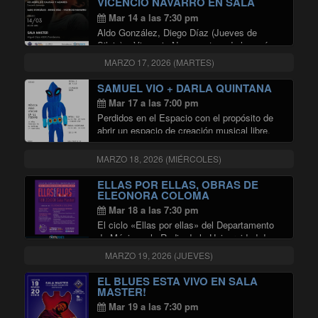
VICENCIO NAVARRO EN SALA
MASTER
Mar 14 a las 7:30 pm
Aldo González, Diego Díaz (Jueves de
Silvio) y Vicencio Navarro, tres de los más
destacados intérpretes de la obra de SILVIO
MARZO 17, 2026 (MARTES)
RODRÍGUEZ en el circuito capitalino, se
reúnen en la SALA MASTER DE RADIO
SAMUEL VIO + DARLA QUINTANA
"ALDO GONZAL
UNIVERSIDAD …
Continuar leyendo
Mar 17 a las 7:00 pm
Perdidos en el Espacio con el propósito de
abrir un espacio de creación musical libre,
sin condicionamientos comerciales ni
dictados del mercado, ha invitado al
MARZO 18, 2026 (MIÉRCOLES)
productor de escena independiente y
experimental Astrocaglia a realizar una …
ELLAS POR ELLAS, OBRAS DE
"SAMUEL VIO + DARLA QUINTAN
Continuar leyendo
ELEONORA COLOMA
Mar 18 a las 7:30 pm
El ciclo «Ellas por ellas» del Departamento
de Música y la Radio de la Universidad de
Chile continúa con un concierto de obras de
MARZO 19, 2026 (JUEVES)
la profesora Eleonora Coloma. La
presentación incluye obras para cello solo,
EL BLUES ESTA VIVO EN SALA
"ELLAS POR ELLAS, OBRAS 
…
Continuar leyendo
MASTER!
Mar 19 a las 7:30 pm