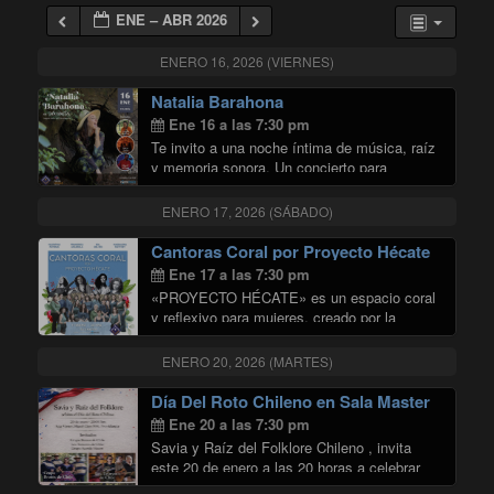
ENE – ABR 2026
ENERO 16, 2026 (VIERNES)
Natalia Barahona
Ene 16 a las 7:30 pm
Te invito a una noche íntima de música, raíz
y memoria sonora. Un concierto para
encontrarnos a través de canciones que han
marcado mi camino y que hoy vuelvo a
ENERO 17, 2026 (SÁBADO)
habitar desde un nuevo lugar. …
"Natalia Barahona"
Continuar leyendo
Cantoras Coral por Proyecto Hécate
Ene 17 a las 7:30 pm
«PROYECTO HÉCATE» es un espacio coral
y reflexivo para mujeres, creado por la
cantautora Vero Soffia, que busca aportar en
el proceso de transformación y actualización
ENERO 20, 2026 (MARTES)
de la identidad femenina, y que luego de
"Cantoras Coral por Pro
trabajar …
Continuar leyendo
Día Del Roto Chileno en Sala Master
Ene 20 a las 7:30 pm
Savia y Raíz del Folklore Chileno , invita
este 20 de enero a las 20 horas a celebrar
juntos el Día Del Roto Chileno en Sala