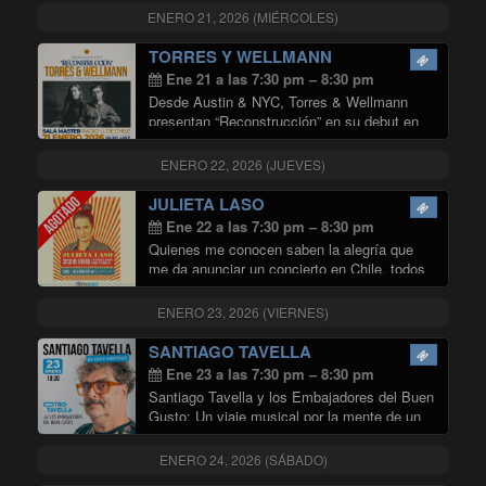
Master de Radio Universiad de Chile.
ENERO 21, 2026 (MIÉRCOLES)
"Día Del Roto
Sorpresas , buena …
Continuar leyendo
TORRES Y WELLMANN
Ene 21 a las 7:30 pm – 8:30 pm
Desde Austin & NYC, Torres & Wellmann
presentan “Reconstrucción” en su debut en
Sala Master: una noche de jazz
contemporáneo donde la música se arma
ENERO 22, 2026 (JUEVES)
como un collage de memoria, lugar e
identidad.
Único …
JULIETA LASO
"TORRES Y WELLMANN"
Continuar leyendo
Ene 22 a las 7:30 pm – 8:30 pm
Quienes me conocen saben la alegría que
me da anunciar un concierto en Chile, todos
los años es una parada que espero con
emoción. Por los muchos hermanos, amigos
ENERO 23, 2026 (VIERNES)
y amigas que tengo allá. Inmensidad …
"JULIETA LASO"
Continuar leyendo
SANTIAGO TAVELLA
Ene 23 a las 7:30 pm – 8:30 pm
Santiago Tavella y los Embajadores del Buen
Gusto: Un viaje musical por la mente de un
genio uruguayo La música uruguaya,
conocida por su profundidad lírica y su
ENERO 24, 2026 (SÁBADO)
particular sentido del humor, tiene en