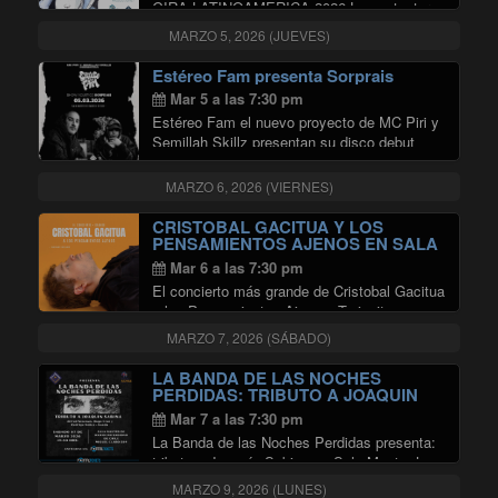
GIRA LATINOAMERICA 2026 La cantautora
e intérprete argentina Clara Cantore se
MARZO 5, 2026 (JUEVES)
reencontrará con su público chileno en Sala
Master para repasar, junto a invitados
Estéreo Fam presenta Sorprais
sorpresa, canciones de sus últimos discos y
Mar 5 a las 7:30 pm
"CLARA CANTORE EN SALA M
…
Continuar leyendo
Estéreo Fam el nuevo proyecto de MC Piri y
Semillah Skillz presentan su disco debut
SORPRAIS. Un disco con la clásica mezcla
de hip hop reggae que caracteriza a estos
MARZO 6, 2026 (VIERNES)
artistas nacionales. El disco cuenta …
"Estéreo Fam presenta Sorprais"
Continuar leyendo
CRISTOBAL GACITUA Y LOS
PENSAMIENTOS AJENOS EN SALA
MASTER
Mar 6 a las 7:30 pm
El concierto más grande de Cristobal Gacitua
y los Pensamientos Ajenos. Te invitamos a
ser parte de esta experiencia única, donde el
MARZO 7, 2026 (SÁBADO)
proyecto musical presenta su propuesta en 3
escenas. Este espectáculo promete ser
LA BANDA DE LAS NOCHES
"CRISTOBAL GACI
inolvidable …
Continuar leyendo
PERDIDAS: TRIBUTO A JOAQUIN
SABINA
Mar 7 a las 7:30 pm
La Banda de las Noches Perdidas presenta:
tributo a Joaquín Sabina en Sala Master Los
fanáticos de Joaquín Sabina tienen una cita
MARZO 9, 2026 (LUNES)