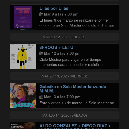
imperdible. La Banda de las Noches
Perdidas, banda tributo al legendario
Ellas por Ellas
"LA BANDA 
cantautor español, …
Continuar leyendo
Mar 9 a las 7:30 pm
El lunes 9 de marzo se realizará el primer
concierto en Sala Master del ciclo «Ellas por
ellas», organizado por el Departamento de
Müsica de la Universidad de Chile (DMUS)
MARZO 12, 2026 (JUEVES)
en conjunto con Radio Universidad …
"Ellas por Ellas"
Continuar leyendo
8FROGS + LETU
Mar 12 a las 7:00 pm
Ciclo Música para viajar en el tiempo
momentos para suspender y resistir el
presente, invitamos a escuchar en vivo a
distintos proyectos de diferentes estilos en 4
MARZO 13, 2026 (VIERNES)
fechas en Sala Master de Radio Universidad
"8FROGS + LETU"
de …
Continuar leyendo
Gabsika en Sala Master lanzando
M.M.M.
Mar 13 a las 7:00 pm
Este viernes 13 de marzo, la Sala Master se
transformará en un santuario de ritmo y
magia. Gabsika, la fuerza creativa que
MARZO 14, 2026 (SÁBADO)
fusiona la elegancia del Soul con la crudeza
del Rap, presenta oficialmente su …
ALDO GONZALEZ + DIEGO DIAZ +
"Gabsika en Sala Master lanzando
Continuar leyendo