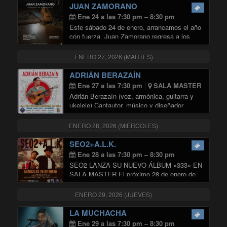
"SANTIAGO TAVELLA
Santiago …
Continuar leyendo
JUAN ZAMORANO
Ene 24 a las 7:30 pm – 8:30 pm
Este sábado 24 de enero, arrancamos el año
con fuerza. Juan Zamorano regresa a los
escenarios para dar el vamos a su cartelera
2026 en uno de los espacios con mejor
ENERO 27, 2026 (MARTES)
"JUAN Z
acústica de la capital: …
Continuar leyendo
ADRIÁN BERAZAÍN
Ene 27 a las 7:30 pm
SALA MASTER
Adrián Berazaín (voz, armónica, guitarra y
ukelele) Cantautor, músico y diseñador
gráfico, es un importante exponente de la
joven canción contemporánea en Cuba. Se
ENERO 28, 2026 (MIÉRCOLES)
presenta en los escenarios liderando su
banda o de manera más …
SEO2+A.L.K.
"ADRIÁN BERAZAÍN"
Continuar leyendo
Ene 28 a las 7:30 pm – 8:30 pm
SEO2 LANZA SU NUEVO ÁLBUM «333» EN
SALA MASTER El próximo 28 de enero de
2026, el destacado MC nacional Seo2
presentará en vivo su álbum “333” en Sala
ENERO 29, 2026 (JUEVES)
Master de la Radio Universidad de …
"SEO2+A.L.K."
Continuar leyendo
LA MUCHACHA
Ene 29 a las 7:30 pm – 8:30 pm