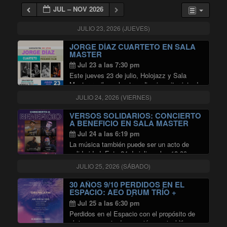
JUL – NOV 2026
JULIO 23, 2026 (JUEVES)
JORGE DÍAZ CUARTETO EN SALA
MASTER
Jul 23 a las 7:30 pm
Este jueves 23 de julio, Holojazz y Sala
Master reciben al extraordinario guitarrista de
jazz Jorge Díaz y al baterista Jimmy
JULIO 24, 2026 (VIERNES)
Zambrano, quienes junto a Hugo Rojas en
bajo y a Edgardo Campos en piano, …
VERSOS SOLIDARIOS: CONCIERTO
"JORGE DÍAZ CUARTETO EN SA
Continuar leyendo
A BENEFICIO EN SALA MASTER
Jul 24 a las 6:19 pm
La música también puede ser un acto de
solidaridad. Este 24 de julio, a las 18:30
horas, la Sala Master de Radio Universidad
JULIO 25, 2026 (SÁBADO)
de Chile abrirá sus puertas para un concierto
"VERSO
a beneficio destinado a …
Continuar leyendo
30 AÑOS 9/10 PERDIDOS EN EL
ESPACIO: AEO DRUM TRÍO +
ROBERTO COLLÍO EN SALA
Jul 25 a las 6:30 pm
MASTER
Perdidos en el Espacio con el propósito de
abrir un espacio de creación musical libre,