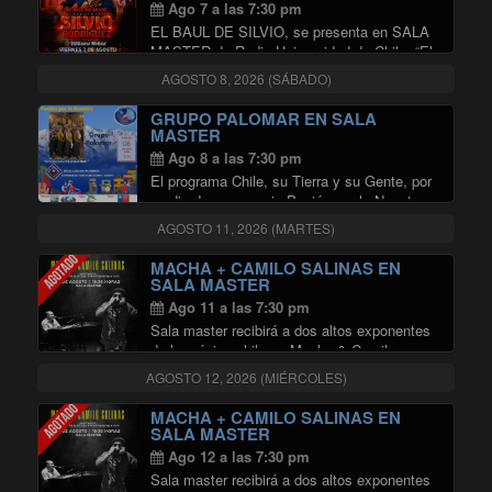
internacional …
Continuar leyendo
Ago 7 a las 7:30 pm
EL BAUL DE SILVIO, se presenta en SALA
MASTER de Radio Universidad de Chile. “El
Baúl de Silvio” se presentará el viernes 07 de
AGOSTO 8, 2026 (SÁBADO)
agosto de 2026, a las 20:00 horas, en la Sala
"EL BAUL DE SILVIO E
Master …
Continuar leyendo
GRUPO PALOMAR EN SALA
MASTER
Ago 8 a las 7:30 pm
El programa Chile, su Tierra y su Gente, por
medio de su espacio Pasión por lo Nuestro,
invita a ser parte de la obra Nostalgias
AGOSTO 11, 2026 (MARTES)
Colchagüinas que el prestigioso conjunto
Palomar presentará en la Sala …
MACHA + CAMILO SALINAS EN
"GRUPO PALOMAR EN SALA MA
Continuar leyendo
SALA MASTER
Ago 11 a las 7:30 pm
Sala master recibirá a dos altos exponentes
de la música chilena; Macha & Camilo
Salinas, acompañados por el Cuarteto
AGOSTO 12, 2026 (MIÉRCOLES)
Austral y Martín Benavides.
MACHA + CAMILO SALINAS EN
SALA MASTER
Ago 12 a las 7:30 pm
Sala master recibirá a dos altos exponentes