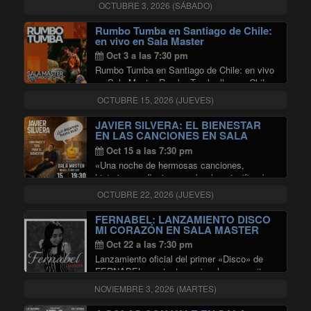
contrapunto entre los cantos y danzas de
OCTUBRE 3, 2026 (SÁBADO)
Chiloé y el canto campesino …
"Encuentro de Culturas"
Continuar leyendo
Rumbo Tumba en Santiago de Chile:
en vivo en Sala Master
Oct 3 a las 7:30 pm
Rumbo Tumba en Santiago de Chile: en vivo
en Sala Master Rumbo Tumba llega a Chile
en el marco de su Gira Mundial 2026 para
OCTUBRE 15, 2026 (JUEVES)
presentar por primera vez su último
disco Cordillera Latiendo, en lo …
JAVIER SILVERA: EL BIENESTAR
"Rumbo Tumba en Santiago de Chile
Continuar leyendo
EN LAS CANCIONES EN SALA
MASTER
Oct 15 a las 7:30 pm
«Una noche de hermosas canciones,
historias y reflexiones sobre los significados
de vivir Se pueden unir canciones y
OCTUBRE 22, 2026 (JUEVES)
psicología. Y esa unión es la que propone el
cantautor y psicólogo Javier Silvera. El
FERNABEL: LANZAMIENTO DISCO
"JAVIER SILVERA
Bienestar en …
Continuar leyendo
MI CORAZÓN EN SALA MASTER
Oct 22 a las 7:30 pm
Lanzamiento oficial del primer «Disco» de
FERNABEL, cantante nacional, compositora,
y multiinstrumentista. Un viaje por
NOVIEMBRE 3, 2026 (MARTES)
sentimientos y expresiones.