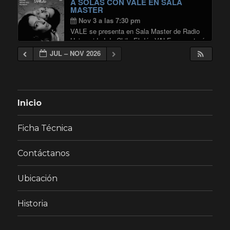
A SOLAS CON VALE EN SALA
MASTER
Nov 3 a las 7:30 pm
VALE se presenta en Sala Master de Radio
Universidad de Chile El dúo VALE presentará
un concierto donde desplegará su formato
JUL – NOV 2026
más íntimo y orgánico, en una propuesta que
privilegia la cercanía y la conexión …
"A SOLAS CON VALE EN SALA 
Continuar leyendo
Inicio
Ficha Técnica
Contáctanos
Ubicación
Historia