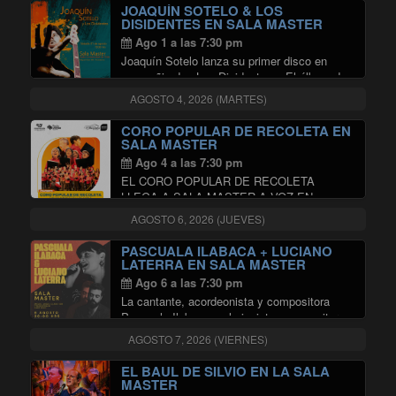
silencio discográfico y presenta en sociedad
JOAQUÍN SOTELO & LOS
"LA PSYCHOBAND PRESENTA
…
Continuar leyendo
DISIDENTES EN SALA MASTER
Ago 1 a las 7:30 pm
Joaquín Sotelo lanza su primer disco en
compañia de «Los Disidentes». El álbum de
título «Océano Infinito», abraza los sonidos
AGOSTO 4, 2026 (MARTES)
eclécticos que rememoran el jazz rock, hard
rock y las rítmicas propias del folklore
CORO POPULAR DE RECOLETA EN
"JOAQUÍN SOT
latinoamericano …
Continuar leyendo
SALA MASTER
Ago 4 a las 7:30 pm
EL CORO POPULAR DE RECOLETA
LLEGA A SALA MASTER A VOZ EN
CUELLO. Será a través de un único
AGOSTO 6, 2026 (JUEVES)
concierto, en el que dará cuenta de un
repertorio de conocidas canciones populares,
PASCUALA ILABACA + LUCIANO
"CORO POPUL
con la intención …
Continuar leyendo
LATERRA EN SALA MASTER
Ago 6 a las 7:30 pm
La cantante, acordeonista y compositora
Pascuala Ilabaca y el pianista, compositor y
productor Luciano Laterra estrenan un nuevo
AGOSTO 7, 2026 (VIERNES)
espectáculo, con presentaciones en Berlín,
Bremen, Kassel y Madrid. Pascuala Ilabaca
EL BAUL DE SILVIO EN LA SALA
ha desarrollado una sólida trayectoria
MASTER
"PASCUALA ILAB