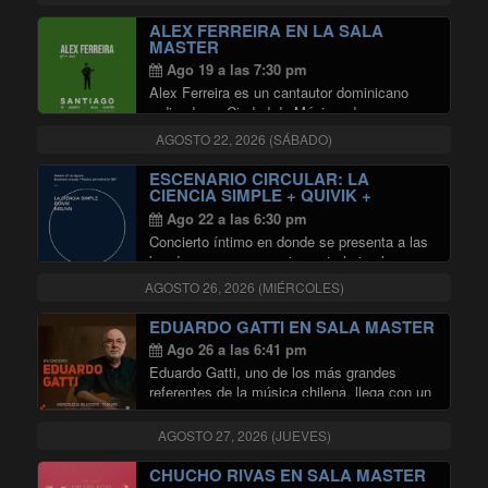
transmasculinas (80%) y no binaries
(76,5%). Este y otros datos son parte del
ALEX FERREIRA EN LA SALA
“Dossier Informativo Violencia contra …
MASTER
"Dossier Informativo Violencia cont
Continuar leyendo
Ago 19 a las 7:30 pm
Alex Ferreira es un cantautor dominicano
radicado en Ciudad de México, dos veces
nominado al Latin Grammy (Mejor Nuevo
AGOSTO 22, 2026 (SÁBADO)
Artista 2018, Mejor Álbum Cantautor 2022).
Su música transita el folk caribeño, el pop
ESCENARIO CIRCULAR: LA
"ALEX FERREIRA 
alternativo y …
Continuar leyendo
CIENCIA SIMPLE + QUIVIK +
NISUYAI EN SALA MASTER
Ago 22 a las 6:30 pm
Concierto íntimo en donde se presenta a las
bandas en un escenario central circular, a su
alrededor se dispondrá el publico en 360°
AGOSTO 26, 2026 (MIÉRCOLES)
rodeando el montaje y disolviendo la idea de
un único frente. Oportunidad …
EDUARDO GATTI EN SALA MASTER
"ESCENARIO CIRCULAR: LA CIEN
Continuar leyendo
Ago 26 a las 6:41 pm
Eduardo Gatti, uno de los más grandes
referentes de la música chilena, llega con un
concierto único en el que revivirá las
canciones que han marcado su trayectoria y
AGOSTO 27, 2026 (JUEVES)
la historia de la música nacional. …
"EDUARDO GATTI EN SALA MAS
Continuar leyendo
CHUCHO RIVAS EN SALA MASTER