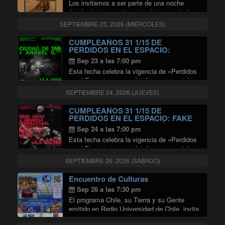
Los invitamos a ser parte de una noche
donde el arte mantiene viva la memoria. La
Cantata Santa María de Iquique en versión
SEPTIEMBRE 23, 2026 (MIÉRCOLES)
flamenco, creada y dirigida por Carmen
Álvarez, es una propuesta artística única …
CUMPLEAÑOS 31 1/15 DE
"CANTATA SANTA MARÍA DE IQ
Continuar leyendo
PERDIDOS EN EL ESPACIO:
CIUDAD DE TAR + ANABEL G EN
Sep 23 a las 7:00 pm
SALA MASTER
Esta fecha celebra la vigencia de «Perdidos
en el Espacio» como plataforma esencial
para la difusión de nuevos lenguajes
SEPTIEMBRE 24, 2026 (JUEVES)
musicales en Chile. El concierto propone un
encuentro transandino donde la propuesta de
CUMPLEAÑOS 31 1/15 DE
"CUMPLEAÑOS 31
indie rock de …
Continuar leyendo
PERDIDOS EN EL ESPACIO: FAKE
SAMO + AMANDA IRARRÁZABAL +
Sep 24 a las 7:00 pm
ANTONIA VALLADARES +
Esta fecha celebra la vigencia de «Perdidos
APERTURA POR USTED NO! EN
SALA MASTER
en el Espacio» como plataforma esencial
para la difusión de nuevos lenguajes
SEPTIEMBRE 26, 2026 (SÁBADO)
musicales en Chile. El concierto propone un
encuentro sonoro con la participación del trío
Encuentro de Culturas
"CUMPLEAÑOS
de improvisación …
Continuar leyendo
Sep 26 a las 7:30 pm
El programa Chile, su Tierra y su Gente
emitido en Radio Universidad de Chile, invita
a ser parte del “Encuentro de Culturas”, un