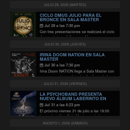
sin condicionamientos comerciales ni
JULIO 28, 2026 (MARTES)
dictados del mercado, ha invitado a Osvaldo
Sotomayor a coproducir una serie de
CICLO DMUS JULIO PARA EL
"30 AÑOS 
conciertos bajo una …
Continuar leyendo
BRONCE EN SALA MASTER
Jul 28 a las 7:30 pm
Con tres presentaciones se realizará el ciclo
de conciertos «Julio para el bronce», que
tendrá lugar entre el 14 y 28 de ese mes en
JULIO 30, 2026 (JUEVES)
la Sala Master de la Radio Universidad de
"CICLO DMUS JULIO
Chile. En …
Continuar leyendo
IRINA DOOM NATION EN SALA
MASTER
Jul 30 a las 7:30 pm
Irina Doom NATION llega a Sala Master con
una propuesta que trasciende el concierto
tradicional: ocho músicos en escena dando
JULIO 31, 2026 (VIERNES)
vida a un encuentro vibrante entre la esencia
del rap y la potencia de una …
LA PSYCHOBAND PRESENTA
"IRINA DOOM NATION EN SALA 
Continuar leyendo
NUEVO ÁLBUM LABERINTO EN
SALA MASTER
Jul 31 a las 6:23 pm
El próximo viernes 31 de julio a las 19:00
horas, la mítica Sala Master será el
escenario de un hito fundamental para el
AGOSTO 1, 2026 (SÁBADO)
rock nacional. La Psychoband rompe el