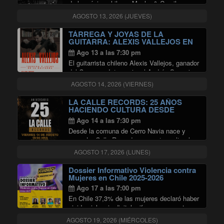
de la música chilena; Macha & Camilo
Salinas, acompañados por el Cuarteto
AGOSTO 13, 2026 (JUEVES)
Austral y Martín Benavides.
TÁRREGA Y JOYAS DE LA
GUITARRA: ALEXIS VALLEJOS EN
SALA MASTER
Ago 13 a las 7:30 pm
El guitarrista chileno Alexis Vallejos, ganador
del Concurso Internacional Andrés Segovia
de Linares (España), presenta un recital
AGOSTO 14, 2026 (VIERNES)
dedicado a algunas de las obras más
emblemáticas del repertorio guitarrístico, con
LA CALLE RECORDS: 25 AÑOS
especial énfasis en la música de …
HACIENDO CULTURA DESDE
CERRO NAVIA EN SALA MASTER
"TÁRREGA Y JOYAS DE LA GUIT
Continuar leyendo
Ago 14 a las 7:30 pm
Desde la comuna de Cerro Navia nace y
crece La Calle Records, un centro cultural y
sello discográfico con 25 años de historia
AGOSTO 17, 2026 (LUNES)
dedicado a impulsar las múltiples
expresiones artísticas, especialmente la
Dossier Informativo Violencia contra
"LA CALLE RE
cultura Hip Hop. …
Continuar leyendo
Mujeres en Chile 2025-2026
Ago 17 a las 7:00 pm
En Chile 37,3% de las mujeres declaró haber
vivido violencia digital, cifra que aumenta en
personas transfemeninas (50%),
AGOSTO 19, 2026 (MIÉRCOLES)