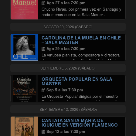
Ago 27 a las 7:30 pm
Chucho Rivas, por primera vez en Santiago y
nada menos que en la Sala Master ,
presentando Manuel su primera producción
independiente , hecha en su habitación, con
AGOSTO 29, 2026 (SÁBADO)
el corazón roto y con ganas de …
"CHUCHO RIVAS EN SALA MAST
Continuar leyendo
CAROLINA DE LA MUELA EN CHILE
– SALA MASTER
Ago 29 a las 7:30 pm
La virtuosa pianista, compositora y directora
de orquesta argentina Carolina De La Muela
llega por primera vez a Chile para ofrecer un
SEPTIEMBRE 5, 2026 (SÁBADO)
concierto íntimo que promete acariciar el
alma. Conocida por su profunda sensibilidad
ORQUESTA POPULAR EN SALA
"CAROLINA DE LA MUELA 
en …
Continuar leyendo
MASTER
Sep 5 a las 7:30 pm
La Orquesta Popular dirigida por el maestro
Carl Hammond y con arreglos del compositor
Julio Hernaiz para cuerdas y voces,
SEPTIEMBRE 12, 2026 (SÁBADO)
presentan: TANGOS, BOLEROS Y VALSES
INOLVIDABLES en Sala Master.
CANTATA SANTA MARÍA DE
Información del Evento: Fecha: Sábado …
IQUIQUE EN VERSIÓN FLAMENCO
"ORQUESTA POPULAR EN SALA
Continuar leyendo
EN SALA MASTER
Sep 12 a las 7:30 pm