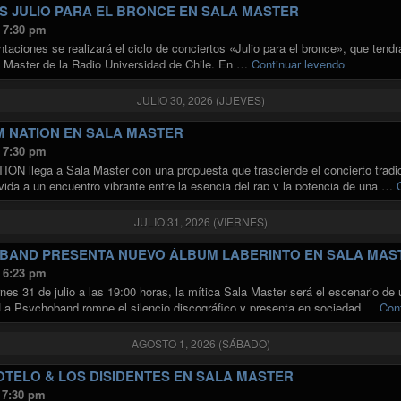
S JULIO PARA EL BRONCE EN SALA MASTER
s 7:30 pm
taciones se realizará el ciclo de conciertos «Julio para el bronce», que tendr
"CICLO D
 Master de la Radio Universidad de Chile. En …
Continuar leyendo
JULIO 30, 2026 (JUEVES)
M NATION EN SALA MASTER
s 7:30 pm
ION llega a Sala Master con una propuesta que trasciende el concierto tradi
ida a un encuentro vibrante entre la esencia del rap y la potencia de una …
JULIO 31, 2026 (VIERNES)
BAND PRESENTA NUEVO ÁLBUM LABERINTO EN SALA MAS
s 6:23 pm
nes 31 de julio a las 19:00 horas, la mítica Sala Master será el escenario de 
 La Psychoband rompe el silencio discográfico y presenta en sociedad …
Con
AGOSTO 1, 2026 (SÁBADO)
OTELO & LOS DISIDENTES EN SALA MASTER
 7:30 pm