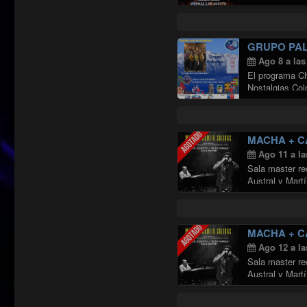
GRUPO PA
Ago 8 a las
El programa Chi
Nostalgias Col
MACHA + C
Ago 11 a la
Sala master re
Austral y Mart
MACHA + C
Ago 12 a la
Sala master re
Austral y Mart