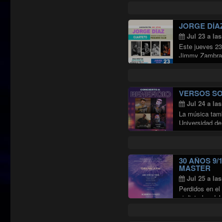
JORGE DÍA
Jul 23 a la
Este jueves 23 
Jimmy Zambran
VERSOS SO
Jul 24 a la
La música tamb
Universidad de
30 AÑOS 9/
MASTER
Jul 25 a la
Perdidos en el
ni dictados de
Continuar leye