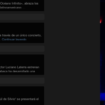
Océano Infinito», abraza los
e latinoamericano …
vés de un único concierto,
"CORO POPULAR DE RECOLETA EN SALA MASTER"
 …
Continuar leyendo
ctor Luciano Laterra estrenan
abaca ha desarrollado una
TERRA EN SALA MASTER"
de Silvio” se presentará el
 BAUL DE SILVIO EN LA SALA MASTER"