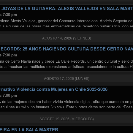
 JOYAS DE LA GUITARRA: ALEXIS VALLEJOS EN SALA MAS
s 7:30 pm
 chileno Alexis Vallejos, ganador del Concurso Internacional Andrés Segovia d
o a algunas de las obras más emblemáticas del repertorio guitarrístico, con e
"TÁRREGA Y JOYAS DE LA GUITARRA: ALEXIS VALLEJOS EN 
r leyendo
AGOSTO 14, 2026 (VIERNES)
RECORDS: 25 AÑOS HACIENDO CULTURA DESDE CERRO NAV
s 7:30 pm
a de Cerro Navia nace y crece La Calle Records, un centro cultural y sello 
ado a impulsar las múltiples expresiones artísticas, especialmente la cultura
AGOSTO 17, 2026 (LUNES)
rmativo Violencia contra Mujeres en Chile 2025-2026
s 7:00 pm
 de las mujeres declaró haber vivido violencia digital, cifra que aumenta en
sculinas (80%) y no binaries (76,5%). Este y otros datos son parte del “Dossi
"Dossier Informativo Violencia contra Mujeres en Chile 2025-202
inuar leyendo
AGOSTO 19, 2026 (MIÉRCOLES)
EIRA EN LA SALA MASTER