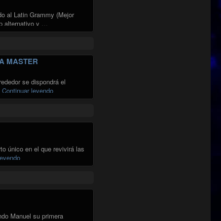
do al Latin Grammy (Mejor
p alternativo y …
LA MASTER
rededor se dispondrá el
"ESCENARIO CIRCULAR: LA CIENCIA SIMPLE + QUIVI
…
Continuar leyendo
o único en el que revivirá las
"EDUARDO GATTI EN SALA MASTER"
leyendo
ndo Manuel su primera