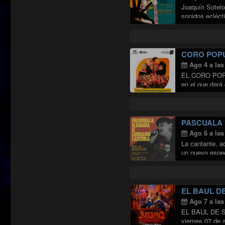
Joaquín Sotelo
sonidos ecléct
Continuar leye
CORO POPU
Ago 4 a las
EL CORO POPU
en el que dará
PASCUALA 
Ago 6 a las
La cantante, a
un nuevo espec
sólida trayecto
EL BAUL DE
Ago 7 a las
EL BAUL DE SIL
viernes 07 de 