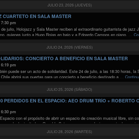
JULIO 23, 2026 (JUEVES)
Z CUARTETO EN SALA MASTER
s 7:30 pm
de julio, Holojazz y Sala Master reciben al extraordinario guitarrista de jazz J
o, quienes junto a Hugo Rojas en bajo y a Edgardo Campos en piano, …
Co
JULIO 24, 2026 (VIERNES)
LIDARIOS: CONCIERTO A BENEFICIO EN SALA MASTER
s 6:19 pm
ién puede ser un acto de solidaridad. Este 24 de julio, a las 18:30 horas, la
 Chile abrirá sus puertas para un concierto a beneficio destinado a …
Continu
JULIO 25, 2026 (SÁBADO)
10 PERDIDOS EN EL ESPACIO: AEO DRUM TRÍO + ROBERTO 
s 6:30 pm
 Espacio con el propósito de abrir un espacio de creación musical libre, sin 
l mercado, ha invitado a Osvaldo Sotomayor a coproducir una serie de concie
"30 AÑOS 9/10 PERDIDOS EN EL ESPACIO: AEO DRUM TRÍO + ROB
ndo
JULIO 28, 2026 (MARTES)