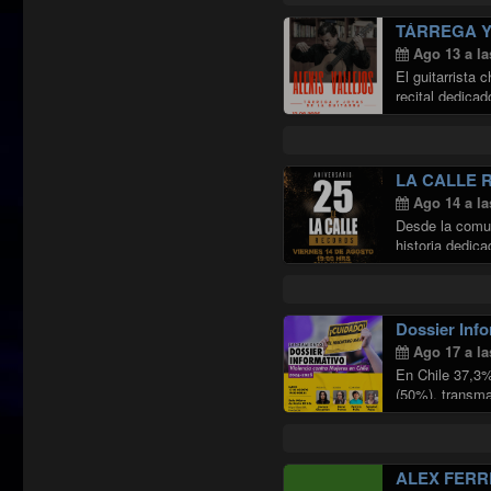
TÁRREGA Y
Ago 13 a la
El guitarrista
recital dedicad
de …
Continua
LA CALLE 
Ago 14 a la
Desde la comun
historia dedic
Dossier Info
Ago 17 a la
En Chile 37,3%
(50%), transma
contra …
Cont
ALEX FERR