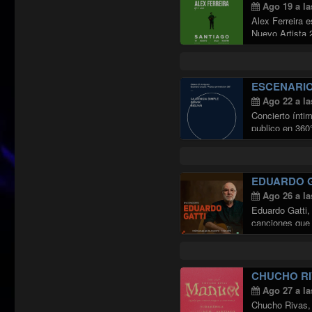
Ago 19 a la
Alex Ferreira 
Nuevo Artista 
Continuar leye
ESCENARIO 
Ago 22 a la
Concierto íntim
publico en 360
EDUARDO G
Ago 26 a la
Eduardo Gatti, 
canciones que 
CHUCHO RI
Ago 27 a la
Chucho Rivas, 