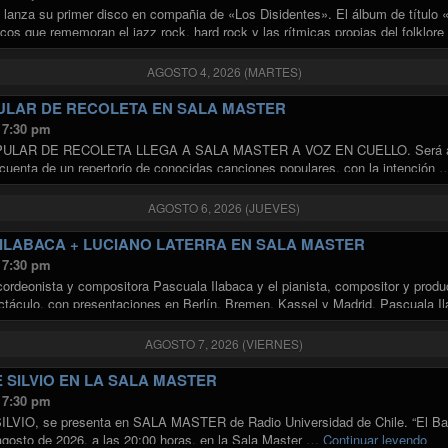
 lanza su primer disco en compañia de «Los Disidentes». El álbum de título «
icos que rememoran el jazz rock, hard rock y las rítmicas propias del folklor
"JOAQUÍN SOTELO & LOS DISIDENTES EN SALA MASTER"
ndo
AGOSTO 4, 2026 (MARTES)
LAR DE RECOLETA EN SALA MASTER
 7:30 pm
LAR DE RECOLETA LLEGA A SALA MASTER A VOZ EN CUELLO. Será a tra
 cuenta de un repertorio de conocidas canciones populares, con la intención
AGOSTO 6, 2026 (JUEVES)
ILABACA + LUCIANO LATERRA EN SALA MASTER
 7:30 pm
cordeonista y compositora Pascuala Ilabaca y el pianista, compositor y produ
táculo, con presentaciones en Berlín, Bremen, Kassel y Madrid. Pascuala Il
"PASCUALA ILABACA + LUCIANO LA
ria internacional …
Continuar leyendo
AGOSTO 7, 2026 (VIERNES)
 SILVIO EN LA SALA MASTER
 7:30 pm
VIO, se presenta en SALA MASTER de Radio Universidad de Chile. “El Baúl 
"EL
agosto de 2026, a las 20:00 horas, en la Sala Master …
Continuar leyendo