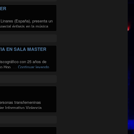
TER
e Linares (España), presenta un
special énfasis en la música
SALA MASTER"
IA EN SALA MASTER
discográfico con 25 años de
"LA CALLE RECORDS: 25 AÑOS HACIENDO 
 Hip Hop. …
Continuar leyendo
 personas transfemeninas
er Informativo Violencia
6"