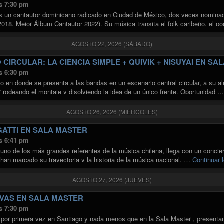
s 7:30 pm
es un cantautor dominicano radicado en Ciudad de México, dos veces nomina
2018, Mejor Álbum Cantautor 2022). Su música transita el folk caribeño, el po
"ALEX FERREIRA EN LA SALA MASTER"
ndo
AGOSTO 22, 2026 (SÁBADO)
CIRCULAR: LA CIENCIA SIMPLE + QUIVIK + NISUYAI EN SA
s 6:30 pm
o en donde se presenta a las bandas en un escenario central circular, a su al
° rodeando el montaje y disolviendo la idea de un único frente. Oportunidad 
AGOSTO 26, 2026 (MIÉRCOLES)
ATTI EN SALA MASTER
s 6:41 pm
uno de los más grandes referentes de la música chilena, llega con un conciert
han marcado su trayectoria y la historia de la música nacional. …
Continuar 
AGOSTO 27, 2026 (JUEVES)
VAS EN SALA MASTER
s 7:30 pm
por primera vez en Santiago y nada menos que en la Sala Master , presenta