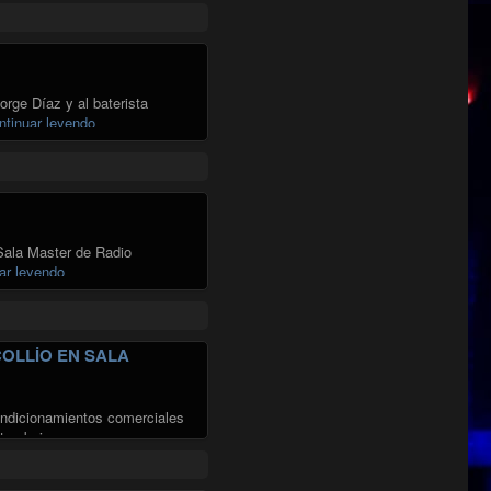
orge Díaz y al baterista
"JORGE DÍAZ CUARTETO EN SALA MASTER"
ntinuar leyendo
 Sala Master de Radio
"VERSOS SOLIDARIOS: CONCIERTO A BENEFICIO EN SALA 
ar leyendo
COLLÍO EN SALA
condicionamientos comerciales
rtos bajo una …
ERTO COLLÍO EN SALA MASTER"