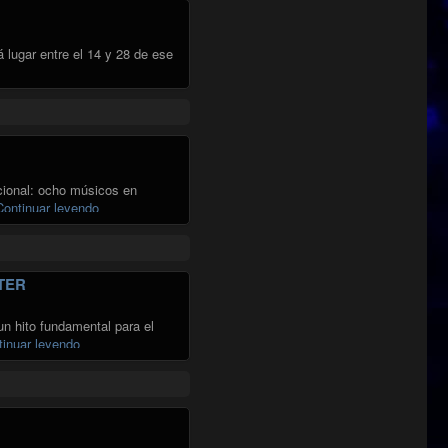
á lugar entre el 14 y 28 de ese
MUS JULIO PARA EL BRONCE EN SALA MASTER"
cional: ocho músicos en
"IRINA DOOM NATION EN SALA MASTER"
Continuar leyendo
TER
un hito fundamental para el
"LA PSYCHOBAND PRESENTA NUEVO ÁLBUM LABERINTO 
tinuar leyendo