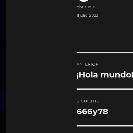
Autor
gbrizuela
Publicado
11 julio, 2022
el
Navegación
ANTERIOR
de
¡Hola mundo
Entrada
anterior:
entradas
SIGUIENTE
666y78
Entrada
siguiente: