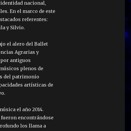
 identidad nacional,
les. En el marco de este
estacados referentes:
a y Silvio.
o el alero del Ballet
encias Agrarias y
 por antiguos
a músicos plenos de
es del patrimonio
pacidades artísticas de
vo.
música el año 2014.
le fueron encontrándose
profundo los llama a