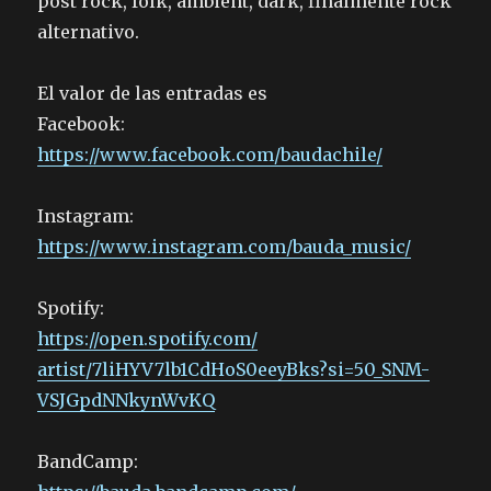
post rock, folk, ambient, dark, finalmente rock
alternativo.
El valor de las entradas es
Facebook:
https://www.facebook.com/
baudachile/
Instagram:
https://www.instagram.com/
bauda_music/
Spotify:
https://open.spotify.com/
artist/7liHYV7lb1CdHoS0eeyBks?
si=50_SNM-
VSJGpdNNkynWvKQ
BandCamp: