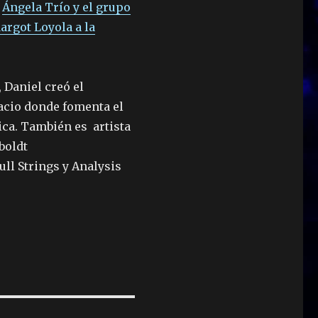
,
Ángela Trío y el grupo
rgot Loyola a la
 Daniel creó el
cio donde fomenta el
ica. También es artista
boldt
ll Strings y Analysis