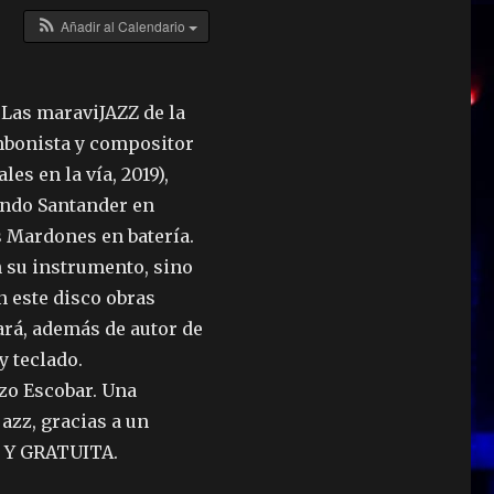
Añadir al Calendario
«Las maraviJAZZ de la
bonista y compositor
s en la vía, 2019),
mundo Santander en
s Mardones en batería.
n su instrumento, sino
 este disco obras
ará, además de autor de
y teclado.
zo Escobar. Una
azz, gracias a un
E Y GRATUITA.