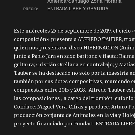
America/Santiago Zona Horaria
ENTRADA LIBRE Y GRATUITA.
PRECIO:
Este miércoles 25 de septiembre de 2019, el ciclo 
composición» presenta a ALFREDO TAUBER, trom
quien nos presenta su disco HIBERNACIÓN (Animale
junto a Pablo Jara en saxo barítono y flauta; Rai
guitarra; Cristián Orellana en contrabajo; y Matía
Tauber se ha destacado no solo por la maestría e
también por sus dotes compositivas, reuniendo en
compuestas entre 2015 y 2018. Alfredo Tauber est
las composiciones , a cargo del trombón, eufonio 
Conduce: Miguel Vera-Cifras y produce: Arturo Po
producción conjunta de Animales en la vía y Holoj
proyecto financiado por Fondart. ENTRADA LIBR