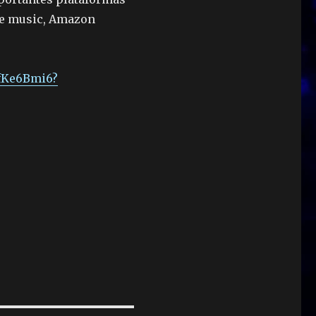
le music, Amazon
fKe6Bmi6?