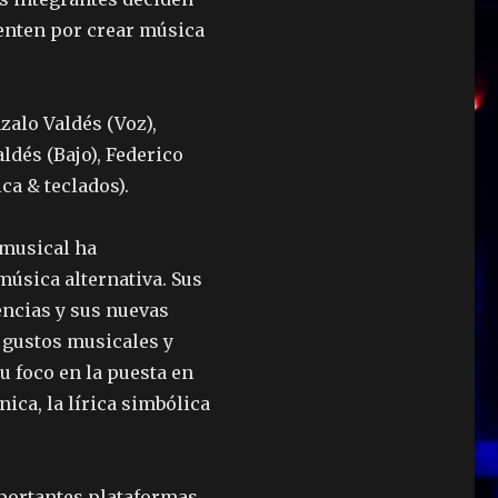
ienten por crear música
alo Valdés (Voz),
ldés (Bajo), Federico
ca & teclados).
 musical ha
úsica alternativa. Sus
encias y sus nuevas
 gustos musicales y
su foco en la puesta en
ica, la lírica simbólica
mportantes plataformas