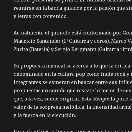
reunirse en la banda guiados por la pasión que s
y letras con contenido.
Actualmente el quinteto está conformado por Gonz
Mauricio Santander (1ª Guitarra y coros), Marco Va
Zurita (Batería) y Sergio Bergmann (Guitarra rítmi
Su propuesta musical se acerca a lo que la crítica
denominado en la cultura pop como indie rock y m
integrantes se esmeran en buscar entre sus influ
propuestas un sonido que rescate lo mejor de sus
que, a la vez, suene original. Esta búsqueda pone 
valor de la sorpresa melódica, la intensidad armón
y la fuerza en la ejecución.
Para oír «Grietas “puedes ingresar en las más i