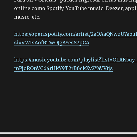
online como Spotify, YouTube music, Deezer, app
music, etc.
https://open.spotify.com/
artist/2aOAaQNwzU7aou
si=VWIsAofBTwOJgAYesS7pCA
https://music.youtube.com/
playlist?list=OLAK5uy_
mPjqROnVC64rHkY9T2rB6ckXv2YaVV
fjs