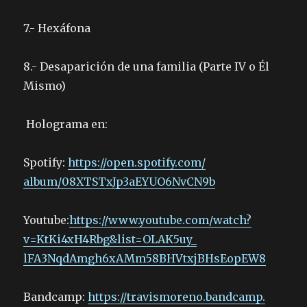
7.- Hexáfona
8.- Desaparición de una familia (Parte IV o Él
Mismo)
Holograma en:
Spotify:
https://open.spotify.com/
album/08XTSTxJp3aEYUO6NvCN9b
Youtube:
https://www.youtube.
com/watch?
v=KtKi4xH4Rbg&list=
OLAK5uy_
lFA3NqdAmgh6xAMm58BHVtxjBHsEop
EW8
Bandcamp:
https://travismoreno.bandcamp.