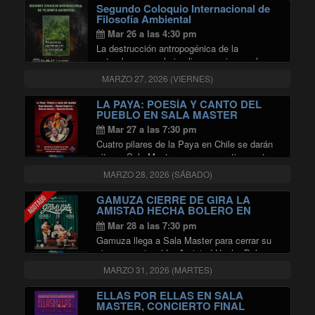
ser humano y su especie. Este encuentro se
Segundo Coloquio Internacional de
propone rescatar aspectos …
Filosofía Ambiental
"Segundo Coloquio Internacional de
Continuar leyendo
Mar 26 a las 4:30 pm
La destrucción antropogénica de la
naturaleza no solo implica un crimen a la
biodiversidad, sino también una forma de
MARZO 27, 2026 (VIERNES)
autodestrucción ambiental que involucra al
ser humano y su especie. Este encuentro se
LA PAYA: POESÍA Y CANTO DEL
propone rescatar aspectos …
PUEBLO EN SALA MASTER
"Segundo Coloquio Internacional de
Continuar leyendo
Mar 27 a las 7:30 pm
Cuatro pilares de la Paya en Chile se darán
cita en Sala Master, para compartir su arte y
la memoria viva de una de las tradiciones
MARZO 28, 2026 (SÁBADO)
más profundas de nuestra cultura popular.
"LA PAY
Versos improvisados y …
Continuar leyendo
GAMUZA CIERRE DE GIRA LA
AMISTAD HECHA BOLERO EN
SALA MASTER
Mar 28 a las 7:30 pm
Gamuza llega a Sala Master para cerrar su
gira promocional La Amistad Hecha Bolero,
un recorrido que los llevó por distintas
MARZO 31, 2026 (MARTES)
ciudades de Chile y, por primera vez, fuera
del país. La banda presentará un …
ELLAS POR ELLAS EN SALA
"GAMUZA CIERRE DE GIRA LA 
Continuar leyendo
MASTER, CONCIERTO FINAL