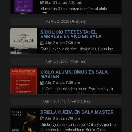
Mar 31 a las 7:30 pm
El martes 31 de marzo culmina el ciclo
«Ellas por ellas», organizado por el
Departamento de Música de la Universidad
ABRIL 2, 2026 (JUEVES)
de Chile (DMUS) en conjunto con Radio
Universidad de Chile en la Sala Master de …
NICOLICIO PRESENTA: EL
"ELLAS POR ELLAS EN SALA MA
Continuar leyendo
EMBALSE EN VIVO EN SALA
MASTER
Abr 2 a las 7:30 pm
Este jueves 2 de abril, desde las 18:30 hrs,
NICOLICIO presentará en Sala Master su
aclamado larga duración «El Embalse»,
ABRIL 7, 2026 (MARTES)
interpretándolo de principio a fin en un show
de larga duración. El acto de apertura …
CICLO ALUMNI DMUS EN SALA
"NICOLICIO PRESENTA: EL EMB
Continuar leyendo
MASTER
Abr 7 a las 7:30 pm
La Comisión Académica de Extensión y la
Unidad de Extensión del Departamento de
Música (DMUS) de la Universidad de Chile
ABRIL 8, 2026 (MIÉRCOLES)
invitan a disfrutar del ciclo de conciertos de
alumni del DMUS, que realizarán en en …
BRIELA OJEDA EN SALA MASTER
"CICLO ALUMNI DMUS EN SALA
Continuar leyendo
Abr 8 a las 7:30 pm
Briela Ojeda en su ruta por Chile y Argentina
La cantautora colombiana Briela Ojeda