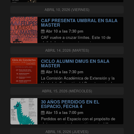
vuelve a Chile y Argentina para realizar
conciertos que exponen su universo creativo.
ABRIL 10, 2026 (VIERNES)
sonoro, literario; donde habita la canción de
"BRIELA OJEDA EN SAL
autor, …
Continuar leyendo
CAF PRESENTA UMBRAL EN SALA
MASTER
Abr 10 a las 7:30 pm
CAF vuelve a cruzar límites. Este 10 de
abril, la banda presenta en vivo su onceavo
disco de estudio: “Umbral”, en un concierto
ABRIL 14, 2026 (MARTES)
único en la Sala Master, donde se abrirá una
"CAF PRES
nueva etapa sonora …
Continuar leyendo
CICLO ALUMNI DMUS EN SALA
MASTER
Abr 14 a las 7:30 pm
La Comisión Académica de Extensión y la
Unidad de Extensión del Departamento de
Música (DMUS) de la Universidad de Chile
ABRIL 15, 2026 (MIÉRCOLES)
invitan a disfrutar del ciclo de conciertos de
alumni del DMUS, que realizarán en en …
30 AÑOS PERDIDOS EN EL
"CICLO ALUMNI DMUS EN SALA
Continuar leyendo
ESPACIO, FECHA 4
Abr 15 a las 7:00 pm
Perdidos en el Espacio con el propósito de
abrir un espacio de creación musical libre,
sin condicionamientos comerciales ni
ABRIL 16, 2026 (JUEVES)