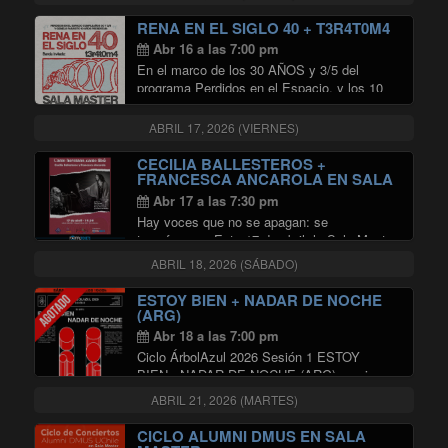
dictados del mercado, ha invitado al
productor de escena independiente y
RENA EN EL SIGLO 40 + T3R4T0M4
experimental Astrocaglia a realizar una …
Abr 16 a las 7:00 pm
"30 AÑOS PERDIDOS EN EL ESP
Continuar leyendo
En el marco de los 30 AÑOS y 3/5 del
programa Perdidos en el Espacio, y los 10
años del sello Gemelo Parásito, el jueves 16
de abril, en Sala Master de la Radio
ABRIL 17, 2026 (VIERNES)
"RENA EN EL SIGL
Universidad …
Continuar leyendo
CECILIA BALLESTEROS +
FRANCESCA ANCAROLA EN SALA
MASTER
Abr 17 a las 7:30 pm
Hay voces que no se apagan: se
transforman. Este 17 de abril, la Sala Master
se convertirá en el escenario de un homenaje
ABRIL 18, 2026 (SÁBADO)
único: “Canto hermano, canto libre”, un
concierto que rinde tributo a dos …
ESTOY BIEN + NADAR DE NOCHE
"CECILIA BALLESTEROS + FRA
Continuar leyendo
(ARG)
Abr 18 a las 7:00 pm
Ciclo ÁrbolAzul 2026 Sesión 1 ESTOY
BIEN+ NADAR DE NOCHE (ARG) en vivo en
Santiago Estoy Bien Concierto íntimo que
ABRIL 21, 2026 (MARTES)
adelantará composiciones de su próximo
álbum a ser registrado durante 2026,
CICLO ALUMNI DMUS EN SALA
marcando la despedida de …