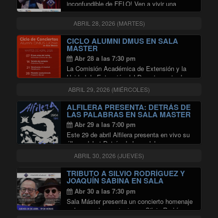
inconfundible de FELO! Ven a vivir una
jornada llena de risas y música en la
prestigiosa Sala Master de Radio
ABRIL 28, 2026 (MARTES)
Universidad de Chile. Sábado 25 de abril …
"FELO EN SALA MASTER"
Continuar leyendo
CICLO ALUMNI DMUS EN SALA
MASTER
Abr 28 a las 7:30 pm
La Comisión Académica de Extensión y la
Unidad de Extensión del Departamento de
Música (DMUS) de la Universidad de Chile
ABRIL 29, 2026 (MIÉRCOLES)
invitan a disfrutar del ciclo de conciertos de
alumni del DMUS, que realizarán en en …
ALFILERA PRESENTA: DETRÁS DE
"CICLO ALUMNI DMUS EN SALA
Continuar leyendo
LAS PALABRAS EN SALA MASTER
Abr 29 a las 7:00 pm
Este 29 de abril Alfilera presenta en vivo su
álbum debut Detrás de las palabras con un
show especial en formato extendido. Ocho
ABRIL 30, 2026 (JUEVES)
músicos se encargarán de construir este
viaje sonoro acompañados de una propuesta
TRIBUTO A SILVIO RODRÍGUEZ Y
"ALFILERA PRESENTA: DETR
…
Continuar leyendo
JOAQUÍN SABINA EN SALA
MASTER
Abr 30 a las 7:30 pm
Sala Máster presenta un concierto homenaje
a dos grandes cantautores. Silvio Rodríguez