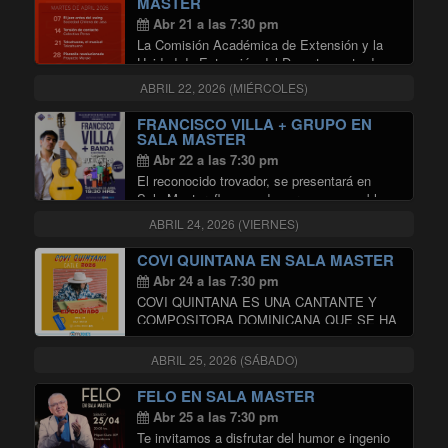
MASTER
"ESTOY BIEN + NADAR DE NOCH
Continuar leyendo
Abr 21 a las 7:30 pm
La Comisión Académica de Extensión y la
Unidad de Extensión del Departamento de
Música (DMUS) de la Universidad de Chile
ABRIL 22, 2026 (MIÉRCOLES)
invitan a disfrutar del ciclo de conciertos de
alumni del DMUS, que realizarán en en …
FRANCISCO VILLA + GRUPO EN
"CICLO ALUMNI DMUS EN SALA
Continuar leyendo
SALA MASTER
Abr 22 a las 7:30 pm
El reconocido trovador, se presentará en
Sala Master, flanqueado por una ensamble
de virtuosos músicos, dirigidos por su hijo
ABRIL 24, 2026 (VIERNES)
Vicente, que lo acompañarán en un justiciero
recorrido por viejas y queridas canciones de
COVI QUINTANA EN SALA MASTER
"FRANCISCO VILLA
su autoría, …
Continuar leyendo
Abr 24 a las 7:30 pm
COVI QUINTANA ES UNA CANTANTE Y
COMPOSITORA DOMINICANA QUE SE HA
CONVERTIDO EN LA CANTAUTORA MÁS
RELEVANTE DE SU PAÍS. SU CARRERA
ABRIL 25, 2026 (SÁBADO)
COMENZÓ EN EL 2012 CON SU PRIMER
ÁLBUM «IMAGINACIÓN». COVI ES UNA
FELO EN SALA MASTER
"COVI QUINTA
CANTAUTORA …
Continuar leyendo
Abr 25 a las 7:30 pm
Te invitamos a disfrutar del humor e ingenio