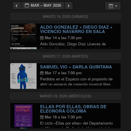
MAR – MAY 2026
MARZO 14, 2026 (SÁBADO)
ALDO GONZALEZ + DIEGO DIAZ +
VICENCIO NAVARRO EN SALA
MASTER
Mar 14 a las 7:30 pm
Aldo González, Diego Díaz (Jueves de
Silvio) y Vicencio Navarro, tres de los más
destacados intérpretes de la obra de SILVIO
MARZO 17, 2026 (MARTES)
RODRÍGUEZ en el circuito capitalino, se
reúnen en la SALA MASTER DE RADIO
SAMUEL VIO + DARLA QUINTANA
"ALDO GONZAL
UNIVERSIDAD …
Continuar leyendo
Mar 17 a las 7:00 pm
Perdidos en el Espacio con el propósito de
abrir un espacio de creación musical libre,
sin condicionamientos comerciales ni
dictados del mercado, ha invitado al
MARZO 18, 2026 (MIÉRCOLES)
productor de escena independiente y
experimental Astrocaglia a realizar una …
ELLAS POR ELLAS, OBRAS DE
"SAMUEL VIO + DARLA QUINTAN
Continuar leyendo
ELEONORA COLOMA
Mar 18 a las 7:30 pm
El ciclo «Ellas por ellas» del Departamento
de Música y la Radio de la Universidad de