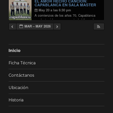
EL AMOR HECHO CANCIÓN:
"AVECES SIEMPRE: LANZAMIEN
Continuar leyendo
CAPABLANCA EN SALA MASTER
May 20 a las 6:30 pm
A comienzos de los años 70, Capablanca
revolucionó la escena musical chilena al
convertirse en uno de los principales
MAR – MAY 2026
exponentes de la balada romántica.
Liderados por Carlos Baeza, el grupo alcanzó
"EL AMOR
gran éxito con temas …
Continuar leyendo
Inicio
Ficha Técnica
Contáctanos
Ubicación
Historia