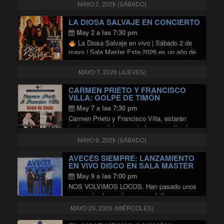
y Joaquín Sabina serán interpretados por
MAYO 2, 2026 (SÁBADO)
Diego Díaz y Rodrigo Núñez en un honesto y
sensible tributo dedicado a estos referentes
LA DIOSA SALVAJE EN CONCIERTO
"TRIBUTO A SILVIO RO
de la …
Continuar leyendo
May 2 a las 7:30 pm
La Diosa Salvaje en vivo | Sábado 2 de
mayo | Sala Master Este 2026 es un año de
hitos para La Diosa Salvaje. Luego de la
grabación de nuestro disco “El pez lloró” …
MAYO 7, 2026 (JUEVES)
"LA DIOSA SALVAJE EN CONCIE
Continuar leyendo
CARMEN PRIETO Y FRANCISCO
VILLA: GOLPE DE TIMÓN
May 7 a las 7:30 pm
Carmen Prieto y Francisco Villa, estarán
juntos en un único concierto compartiendo
tanto canciones del repertorio
MAYO 9, 2026 (SÁBADO)
latinoamericano, como las que cada uno
cultiva y desarrolla por separado. Son
AVECES SIEMPRE: LANZAMIENTO
amigos y colegas desde hace 35 años …
EN VIVO DISCO EN SALA MASTER
"CARMEN PRIETO Y FRANCISCO 
Continuar leyendo
May 9 a las 7:00 pm
NOS VOLVIMOS LOCOS. Han pasado unos
meses desde que lanzamos el disco y
queremos llevarlo a donde al escenario. ¿Y
MAYO 20, 2026 (MIÉRCOLES)
qué mejor lugar que la Sala Master para eso?
Vamos a tocar el disco en …