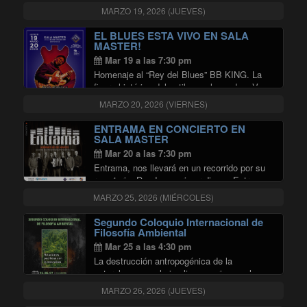
Chile continúa con un concierto de obras de
MARZO 19, 2026 (JUEVES)
la profesora Eleonora Coloma. La
presentación incluye obras para cello solo,
EL BLUES ESTA VIVO EN SALA
"ELLAS POR ELLAS, OBRAS 
…
Continuar leyendo
MASTER!
Mar 19 a las 7:30 pm
Homenaje al “Rey del Blues” BB KING. La
figura histórica del estilo en el mundo. vVn a
escuchar sus grandes éxitos como “trhill is
MARZO 20, 2026 (VIERNES)
gone”, “Everyday i have the blues” y muchos
"EL BLUES ESTA V
más. En la …
Continuar leyendo
ENTRAMA EN CONCIERTO EN
SALA MASTER
Mar 20 a las 7:30 pm
Entrama, nos llevará en un recorrido por su
repertorio. Desde su primer disco «Entrama»,
hasta la maravillosa madurez creativa de su
MARZO 25, 2026 (MIÉRCOLES)
última producción «El fuego de la memoria».
Segundo Coloquio Internacional de
Filosofía Ambiental
Mar 25 a las 4:30 pm
La destrucción antropogénica de la
naturaleza no solo implica un crimen a la
biodiversidad, sino también una forma de
MARZO 26, 2026 (JUEVES)
autodestrucción ambiental que involucra al