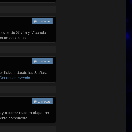
Entradas
ves de Silvio) y Vicencio
cuito capitalino …
Entradas
 tickets desde los 8 años.
"SOL DEL RIO"
Continuar leyendo
Entradas
 y a cerrar nuestra etapa tan
almente compuesto …