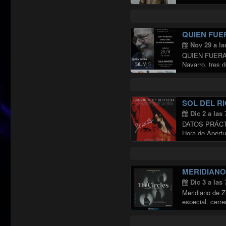
QUIEN FUER
Nov 29 a la
QUIEN FUERA S
Navarro, tres 
Continuar leye
SOL DEL RI
Dic 2 a las
DATOS PRÁCTIC
Hora de Apertu
MERIDIANO
Dic 3 a las
Meridiano de Z
especial, cerr
Continuar leye