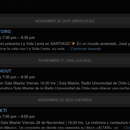
NOVIEMBRE 26, 2025 (MIÉRCOLES)
 TORO
s 7:30 pm – 8:30 pm
oro presenta La Vida Lenta en SANTIAGO
En un mundo acelerado, José y e
"JOSÉ Y EL TO
tizar la vida con La Vida Lenta, su más …
Continuar leyendo
NOVIEMBRE 27, 2025 (JUEVES)
NOUT
s 7:30 pm – 8:30 pm
en Sala Master Viernes 19:30 hrs | Sala Master, Radio Universidad de Chile 
lemática Sala Master de la Radio Universidad de Chile para ofrecer una noc
NOVIEMBRE 28, 2025 (VIERNES)
KTI
s 7:00 pm – 8:00 pm
n Sala Master Viernes 28 de Noviembre | 19:00 hrs. La violinista y cantautora
 en México. Un concierto en donde nos presenta su disco «ALTAR», un …
Con