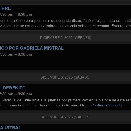
IRRE
 7:30 pm – 8:30 pm
regresa a Chile para presentar su segundo disco, “anónimo”, un acto de trans
ciones que se expanden y cobran nueva vida sobre el escenario. Evento par
DICIEMBRE 5, 2025 (VIERNES)
ICO POR GABRIELA MISTRAL
 7:30 pm – 8:30 pm
DICIEMBRE 6, 2025 (SÁBADO)
ALDEBENITO
 7:30 pm – 8:30 pm
Radio U. de Chile abre sus puertas por primera vez en la historia de éste esc
"NAT
p y comedia en la voz de una mujer indispensable …
Continuar leyendo
DICIEMBRE 9, 2025 (MARTES)
 AUSTRAL