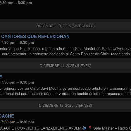
 7:30 pm – 8:30 pm
DICIEMBRE 10, 2025 (MIÉRCOLES)
 CANTORES QUE REFLEXIONAN
s 7:30 pm – 8:30 pm
antores que Reflexionan, regresa a la mítica Sala Master de Radio Universid
 para presentar un concierto dedicado al Canto Popular de Chile, rescatand
DICIEMBRE 11, 2025 (JUEVES)
A
s 7:30 pm – 8:30 pm
or primera vez en Chile! Javi Medina es un destacado artista en la escena m
u capacidad para fusionar géneros y crear un sonido único que resuena con 
"JAVI MEDINA"
ndo
DICIEMBRE 12, 2025 (VIERNES)
CACHE
s 7:30 pm – 8:30 pm
CACHE | CONCIERTO LANZAMIENTO #NDLM
Sala Master – Radio U