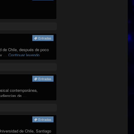
Entradas
ad de Chile, después de poco
"COLECTIVO CANTORES QUE REFLEXIONAN"
o y …
Continuar leyendo
Entradas
usical contemporánea,
audiencias de …
Entradas
niversidad de Chile, Santiago