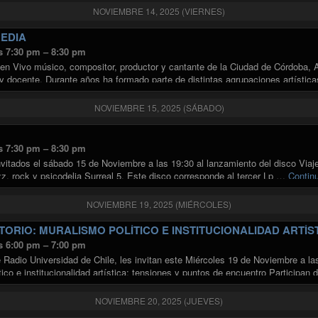
NOVIEMBRE 14, 2025 (VIERNES)
EDIA
s 7:30 pm – 8:30 pm
en Vivo músico, compositor, productor y cantante de la Ciudad de Córdoba, A
 y docente. Durante años ha formado parte de distintas agrupaciones artística
"LUCAS HEREDIA"
nal …
Continuar leyendo
NOVIEMBRE 15, 2025 (SÁBADO)
s 7:30 pm – 8:30 pm
vitados el sábado 15 de Noviembre a las 19:30 al lanzamiento del disco Viaje 
zz, rock y psicodelia Surreal 5. Este disco corresponde al tercer Lp …
Contin
NOVIEMBRE 19, 2025 (MIÉRCOLES)
ORIO: MURALISMO POLÍTICO E INSTITUCIONALIDAD ARTÍS
s 6:00 pm – 7:00 pm
 Radio Universidad de Chile, les invitan este Miércoles 19 de Noviembre a las
ico e institucionalidad artística: tensiones y puntos de encuentro Participan 
"CONVERSATORIO: MURALISMO POLÍTICO E INSTITUCIONALIDAD A
ndo
NOVIEMBRE 20, 2025 (JUEVES)