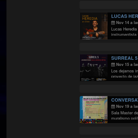
LUCAS HER
Nov 14 a la
Lucas Heredia 
instrumentista
escena nacio
SURREAL 5
Nov 15 a la
Los dejamos in
proyecto de ja
CONVERSAT
Nov 19 a la
Sala Master de
muralismo polít
Continuar leye