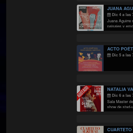
JUANA AGU
Dic 4 a las
Juana Aguirre 
paisajes y emo
ACTO POÉT
Dic 5 a las
NATALIA V
Dic 6 a las
Sala Master de 
show de stad-u
CUARTETO