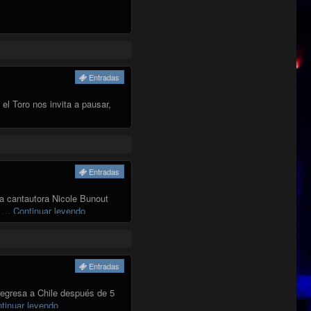
Entradas
l Toro nos invita a pausar,
RO"
Entradas
La cantautora Nicole Bunout
"NICOLE BUNOUT"
he …
Continuar leyendo
Entradas
 regresa a Chile después de 5
"AILINA SHAKTI"
tinuar leyendo