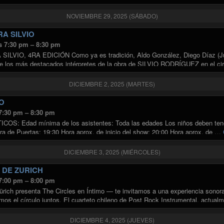
NOVIEMBRE 29, 2025 (SÁBADO)
A SILVIO
s 7:30 pm – 8:30 pm
ILVIO, 4RA EDICIÓN Como ya es tradición, Aldo González, Diego Díaz (Jue
de los más destacados intérpretes de la obra de SILVIO RODRÍGUEZ en el cir
"QUIEN FUERA SILVIO"
ndo
DICIEMBRE 2, 2025 (MARTES)
O
 7:30 pm – 8:30 pm
OS: Edad mínima de los asistentes: Toda las edades Los niños deben tener
ra de Puertas: 19:30 Hora aprox. de inicio del show: 20:00 Hora aprox. de …
DICIEMBRE 3, 2025 (MIÉRCOLES)
 DE ZURICH
 7:00 pm – 8:00 pm
ürich presenta The Circles en Íntimo — te invitamos a una experiencia sonora
emos el círculo juntos. El cuarteto chileno de Post Rock Instrumental, actu
"MERIDIANO DE ZURICH"
ndo
DICIEMBRE 4, 2025 (JUEVES)