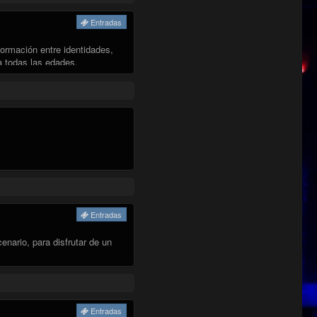
Entradas
formación entre identidades,
a todas las edades.
Entradas
enario, para disfrutar de un
ALIA VALDEBENITO"
Entradas