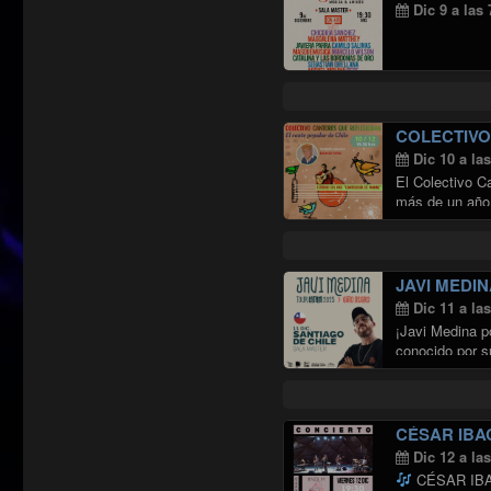
Dic 9 a las
COLECTIVO
Dic 10 a la
El Colectivo C
más de un año,
JAVI MEDIN
Dic 11 a la
¡Javi Medina p
conocido por s
Continuar leye
CÉSAR IBA
Dic 12 a la
CÉSAR IBA