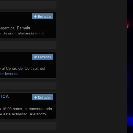
Entradas
rgentina. Esmulti
s de gran relevancia en la
Entradas
al Centro del Cortisol, del
"SURREAL 5"
uar leyendo
TICA
Entradas
 18:00 horas, al conversatorio
de esta actividad: Alejandro …
RTÍSTICA"