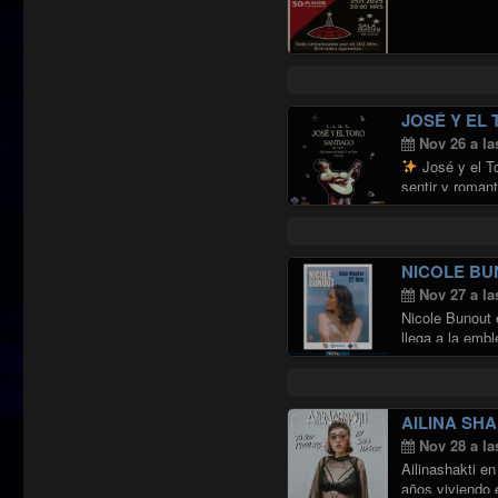
JOSÉ Y EL
Nov 26 a la
José y el T
sentir y roman
NICOLE BU
Nov 27 a la
Nicole Bunout 
llega a la emb
AILINA SHA
Nov 28 a la
Ailinashakti e
años viviendo